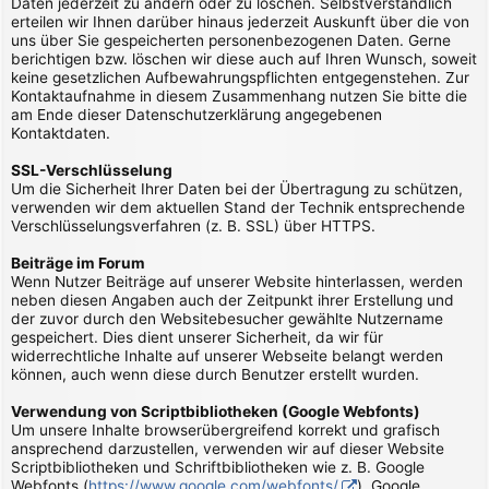
Daten jederzeit zu ändern oder zu löschen. Selbstverständlich
erteilen wir Ihnen darüber hinaus jederzeit Auskunft über die von
uns über Sie gespeicherten personenbezogenen Daten. Gerne
berichtigen bzw. löschen wir diese auch auf Ihren Wunsch, soweit
keine gesetzlichen Aufbewahrungspflichten entgegenstehen. Zur
Kontaktaufnahme in diesem Zusammenhang nutzen Sie bitte die
am Ende dieser Datenschutzerklärung angegebenen
Kontaktdaten.
SSL-Verschlüsselung
Um die Sicherheit Ihrer Daten bei der Übertragung zu schützen,
verwenden wir dem aktuellen Stand der Technik entsprechende
Verschlüsselungsverfahren (z. B. SSL) über HTTPS.
Beiträge im Forum
Wenn Nutzer Beiträge auf unserer Website hinterlassen, werden
neben diesen Angaben auch der Zeitpunkt ihrer Erstellung und
der zuvor durch den Websitebesucher gewählte Nutzername
gespeichert. Dies dient unserer Sicherheit, da wir für
widerrechtliche Inhalte auf unserer Webseite belangt werden
können, auch wenn diese durch Benutzer erstellt wurden.
Verwendung von Scriptbibliotheken (Google Webfonts)
Um unsere Inhalte browserübergreifend korrekt und grafisch
ansprechend darzustellen, verwenden wir auf dieser Website
Scriptbibliotheken und Schriftbibliotheken wie z. B. Google
Webfonts (
https://www.google.com/webfonts/
). Google