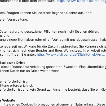
 entnehmen Sie bitte dem Impressum (
https://www.islandreise.info/p
auftragten können Sie jederzeit folgende Rechte ausüben:
eren Verarbeitung,
Daten aufgrund gesetzlicher Pflichten noch nicht löschen dürfen,
ns und
tung eingewilligt haben oder einen Vertrag mit uns abgeschlossen ha
ese jederzeit mit Wirkung für die Zukunft widerrufen. Sie können sich 
richtet sich nach dem Bundesland Ihres Wohnsitzes, Ihrer Arbeit ode
schrift finden Sie unter:
https://www.bfdi.bund.de/DE/Infothek/An ...
telle und Dritte
 dieser Datenschutzerklärung genannten Zwecken. Eine Übermittlung 
ichen Daten nur an Dritte weiter, wenn:
n erforderlich ist,
htung erforderlich ist,
 erforderlich ist und kein Grund zur Annahme besteht, dass Sie ein 
r Website
ittels eines Cookies Informationen allgemeiner Natur erfasst. Diese 