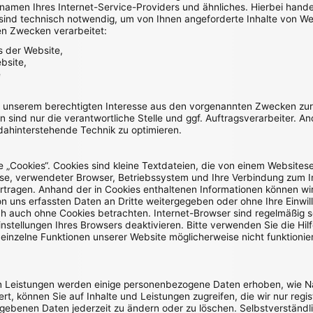
en Ihres Internet-Service-Providers und ähnliches. Hierbei handelt
sind technisch notwendig, um von Ihnen angeforderte Inhalte von Web
en Zwecken verarbeitet:
s der Website,
bsite,
e
f unserem berechtigten Interesse aus den vorgenannten Zwecken zu
 sind nur die verantwortliche Stelle und ggf. Auftragsverarbeiter. 
 dahinterstehende Technik zu optimieren.
„Cookies“. Cookies sind kleine Textdateien, die von einem Websitese
esse, verwendeter Browser, Betriebssystem und Ihre Verbindung zum 
tragen. Anhand der in Cookies enthaltenen Informationen können wir 
on uns erfassten Daten an Dritte weitergegeben oder ohne Ihre Einw
ch auch ohne Cookies betrachten. Internet-Browser sind regelmäßig so
stellungen Ihres Browsers deaktivieren. Bitte verwenden Sie die Hilf
 einzelne Funktionen unserer Website möglicherweise nicht funktioni
rten Leistungen werden einige personenbezogene Daten erhoben, wie 
rt, können Sie auf Inhalte und Leistungen zugreifen, die wir nur reg
gebenen Daten jederzeit zu ändern oder zu löschen. Selbstverständlic