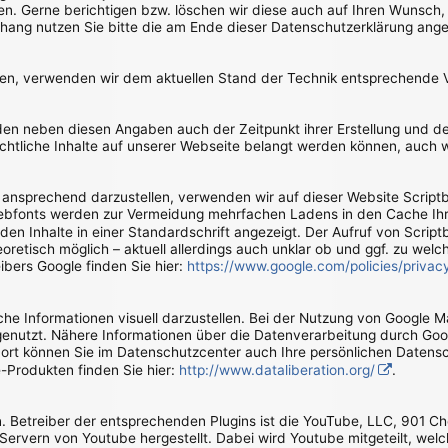
. Gerne berichtigen bzw. löschen wir diese auch auf Ihren Wunsch,
ang nutzen Sie bitte die am Ende dieser Datenschutzerklärung ang
tzen, verwenden wir dem aktuellen Stand der Technik entsprechende 
rden neben diesen Angaben auch der Zeitpunkt ihrer Erstellung und
rechtliche Inhalte auf unserer Webseite belangt werden können, auch 
ansprechend darzustellen, verwenden wir auf dieser Website Scriptbi
ebfonts werden zur Vermeidung mehrfachen Ladens in den Cache Ihre
den Inhalte in einer Standardschrift angezeigt. Der Aufruf von Scriptb
eoretisch möglich – aktuell allerdings auch unklar ob und ggf. zu we
ibers Google finden Sie hier:
https://www.google.com/policies/privac
e Informationen visuell darzustellen. Bei der Nutzung von Google 
genutzt. Nähere Informationen über die Datenverarbeitung durch Go
Dort können Sie im Datenschutzcenter auch Ihre persönlichen Datensc
Produkten finden Sie hier:
http://www.dataliberation.org/
.
n. Betreiber der entsprechenden Plugins ist die YouTube, LLC, 901 C
ervern von Youtube hergestellt. Dabei wird Youtube mitgeteilt, wel