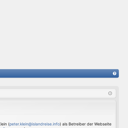
FA
Q
ein (
peter.klein@islandreise.info
) als Betreiber der Webseite