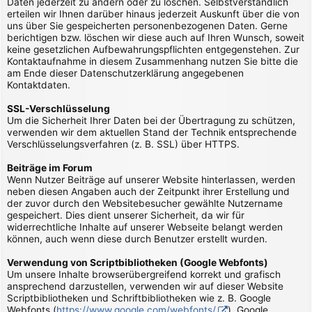
Daten jederzeit zu ändern oder zu löschen. Selbstverständlich
erteilen wir Ihnen darüber hinaus jederzeit Auskunft über die von
uns über Sie gespeicherten personenbezogenen Daten. Gerne
berichtigen bzw. löschen wir diese auch auf Ihren Wunsch, soweit
keine gesetzlichen Aufbewahrungspflichten entgegenstehen. Zur
Kontaktaufnahme in diesem Zusammenhang nutzen Sie bitte die
am Ende dieser Datenschutzerklärung angegebenen
Kontaktdaten.
SSL-Verschlüsselung
Um die Sicherheit Ihrer Daten bei der Übertragung zu schützen,
verwenden wir dem aktuellen Stand der Technik entsprechende
Verschlüsselungsverfahren (z. B. SSL) über HTTPS.
Beiträge im Forum
Wenn Nutzer Beiträge auf unserer Website hinterlassen, werden
neben diesen Angaben auch der Zeitpunkt ihrer Erstellung und
der zuvor durch den Websitebesucher gewählte Nutzername
gespeichert. Dies dient unserer Sicherheit, da wir für
widerrechtliche Inhalte auf unserer Webseite belangt werden
können, auch wenn diese durch Benutzer erstellt wurden.
Verwendung von Scriptbibliotheken (Google Webfonts)
Um unsere Inhalte browserübergreifend korrekt und grafisch
ansprechend darzustellen, verwenden wir auf dieser Website
Scriptbibliotheken und Schriftbibliotheken wie z. B. Google
Webfonts (
https://www.google.com/webfonts/
). Google