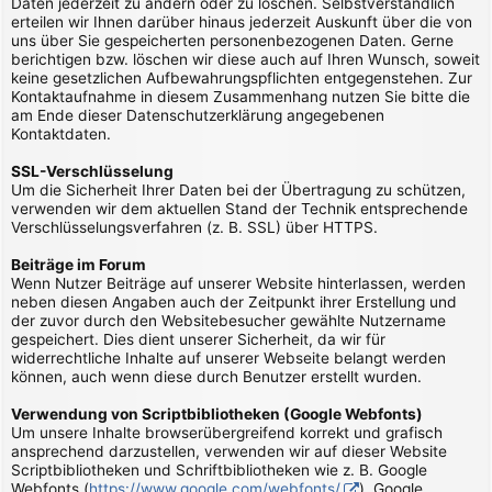
Daten jederzeit zu ändern oder zu löschen. Selbstverständlich
erteilen wir Ihnen darüber hinaus jederzeit Auskunft über die von
uns über Sie gespeicherten personenbezogenen Daten. Gerne
berichtigen bzw. löschen wir diese auch auf Ihren Wunsch, soweit
keine gesetzlichen Aufbewahrungspflichten entgegenstehen. Zur
Kontaktaufnahme in diesem Zusammenhang nutzen Sie bitte die
am Ende dieser Datenschutzerklärung angegebenen
Kontaktdaten.
SSL-Verschlüsselung
Um die Sicherheit Ihrer Daten bei der Übertragung zu schützen,
verwenden wir dem aktuellen Stand der Technik entsprechende
Verschlüsselungsverfahren (z. B. SSL) über HTTPS.
Beiträge im Forum
Wenn Nutzer Beiträge auf unserer Website hinterlassen, werden
neben diesen Angaben auch der Zeitpunkt ihrer Erstellung und
der zuvor durch den Websitebesucher gewählte Nutzername
gespeichert. Dies dient unserer Sicherheit, da wir für
widerrechtliche Inhalte auf unserer Webseite belangt werden
können, auch wenn diese durch Benutzer erstellt wurden.
Verwendung von Scriptbibliotheken (Google Webfonts)
Um unsere Inhalte browserübergreifend korrekt und grafisch
ansprechend darzustellen, verwenden wir auf dieser Website
Scriptbibliotheken und Schriftbibliotheken wie z. B. Google
Webfonts (
https://www.google.com/webfonts/
). Google