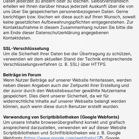
Daten jederzeit zu ändern oder zu löschen. Selbstverständlich
erteilen wir Ihnen darüber hinaus jederzeit Auskunft über die von
uns über Sie gespeicherten personenbezogenen Daten. Gerne
berichtigen bzw. löschen wir diese auch auf Ihren Wunsch, soweit
keine gesetzlichen Aufbewahrungspflichten entgegenstehen. Zur
Kontaktaufnahme in diesem Zusammenhang nutzen Sie bitte die
am Ende dieser Datenschutzerklärung angegebenen
Kontaktdaten.
SSL-Verschlüsselung
Um die Sicherheit Ihrer Daten bei der Übertragung zu schützen,
verwenden wir dem aktuellen Stand der Technik entsprechende
Verschlüsselungsverfahren (z. B. SSL) über HTTPS.
Beiträge im Forum
Wenn Nutzer Beiträge auf unserer Website hinterlassen, werden
neben diesen Angaben auch der Zeitpunkt ihrer Erstellung und
der zuvor durch den Websitebesucher gewählte Nutzername
gespeichert. Dies dient unserer Sicherheit, da wir für
widerrechtliche Inhalte auf unserer Webseite belangt werden
können, auch wenn diese durch Benutzer erstellt wurden.
Verwendung von Scriptbibliotheken (Google Webfonts)
Um unsere Inhalte browserübergreifend korrekt und grafisch
ansprechend darzustellen, verwenden wir auf dieser Website
Scriptbibliotheken und Schriftbibliotheken wie z. B. Google
Webfonts (
https://www.google.com/webfonts/
). Google