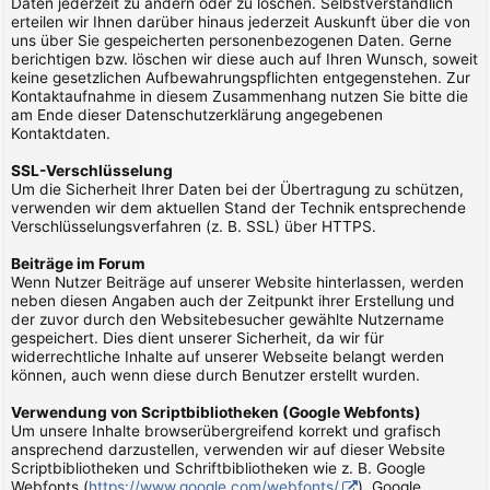
Daten jederzeit zu ändern oder zu löschen. Selbstverständlich
erteilen wir Ihnen darüber hinaus jederzeit Auskunft über die von
uns über Sie gespeicherten personenbezogenen Daten. Gerne
berichtigen bzw. löschen wir diese auch auf Ihren Wunsch, soweit
keine gesetzlichen Aufbewahrungspflichten entgegenstehen. Zur
Kontaktaufnahme in diesem Zusammenhang nutzen Sie bitte die
am Ende dieser Datenschutzerklärung angegebenen
Kontaktdaten.
SSL-Verschlüsselung
Um die Sicherheit Ihrer Daten bei der Übertragung zu schützen,
verwenden wir dem aktuellen Stand der Technik entsprechende
Verschlüsselungsverfahren (z. B. SSL) über HTTPS.
Beiträge im Forum
Wenn Nutzer Beiträge auf unserer Website hinterlassen, werden
neben diesen Angaben auch der Zeitpunkt ihrer Erstellung und
der zuvor durch den Websitebesucher gewählte Nutzername
gespeichert. Dies dient unserer Sicherheit, da wir für
widerrechtliche Inhalte auf unserer Webseite belangt werden
können, auch wenn diese durch Benutzer erstellt wurden.
Verwendung von Scriptbibliotheken (Google Webfonts)
Um unsere Inhalte browserübergreifend korrekt und grafisch
ansprechend darzustellen, verwenden wir auf dieser Website
Scriptbibliotheken und Schriftbibliotheken wie z. B. Google
Webfonts (
https://www.google.com/webfonts/
). Google