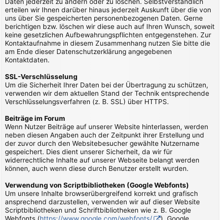
Daten jederzeit zu ändern oder zu löschen. Selbstverständlich
erteilen wir Ihnen darüber hinaus jederzeit Auskunft über die von
uns über Sie gespeicherten personenbezogenen Daten. Gerne
berichtigen bzw. löschen wir diese auch auf Ihren Wunsch, soweit
keine gesetzlichen Aufbewahrungspflichten entgegenstehen. Zur
Kontaktaufnahme in diesem Zusammenhang nutzen Sie bitte die
am Ende dieser Datenschutzerklärung angegebenen
Kontaktdaten.
SSL-Verschlüsselung
Um die Sicherheit Ihrer Daten bei der Übertragung zu schützen,
verwenden wir dem aktuellen Stand der Technik entsprechende
Verschlüsselungsverfahren (z. B. SSL) über HTTPS.
Beiträge im Forum
Wenn Nutzer Beiträge auf unserer Website hinterlassen, werden
neben diesen Angaben auch der Zeitpunkt ihrer Erstellung und
der zuvor durch den Websitebesucher gewählte Nutzername
gespeichert. Dies dient unserer Sicherheit, da wir für
widerrechtliche Inhalte auf unserer Webseite belangt werden
können, auch wenn diese durch Benutzer erstellt wurden.
Verwendung von Scriptbibliotheken (Google Webfonts)
Um unsere Inhalte browserübergreifend korrekt und grafisch
ansprechend darzustellen, verwenden wir auf dieser Website
Scriptbibliotheken und Schriftbibliotheken wie z. B. Google
Webfonts (
https://www.google.com/webfonts/
). Google