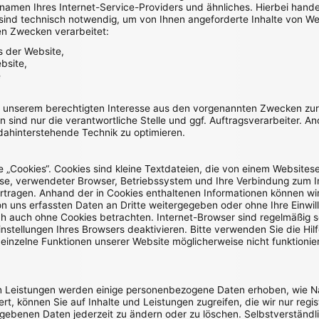
en Ihres Internet-Service-Providers und ähnliches. Hierbei handelt
sind technisch notwendig, um von Ihnen angeforderte Inhalte von Web
en Zwecken verarbeitet:
s der Website,
bsite,
e
f unserem berechtigten Interesse aus den vorgenannten Zwecken zu
 sind nur die verantwortliche Stelle und ggf. Auftragsverarbeiter. 
 dahinterstehende Technik zu optimieren.
„Cookies“. Cookies sind kleine Textdateien, die von einem Websitese
esse, verwendeter Browser, Betriebssystem und Ihre Verbindung zum 
tragen. Anhand der in Cookies enthaltenen Informationen können wir 
on uns erfassten Daten an Dritte weitergegeben oder ohne Ihre Einw
ch auch ohne Cookies betrachten. Internet-Browser sind regelmäßig so
stellungen Ihres Browsers deaktivieren. Bitte verwenden Sie die Hilf
 einzelne Funktionen unserer Website möglicherweise nicht funktioni
rten Leistungen werden einige personenbezogene Daten erhoben, wie 
rt, können Sie auf Inhalte und Leistungen zugreifen, die wir nur reg
gebenen Daten jederzeit zu ändern oder zu löschen. Selbstverständlic