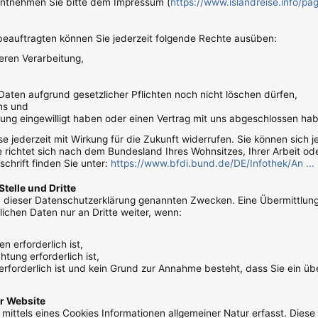
 entnehmen Sie bitte dem Impressum (
https://www.islandreise.info/p
auftragten können Sie jederzeit folgende Rechte ausüben:
eren Verarbeitung,
Daten aufgrund gesetzlicher Pflichten noch nicht löschen dürfen,
ns und
tung eingewilligt haben oder einen Vertrag mit uns abgeschlossen ha
ese jederzeit mit Wirkung für die Zukunft widerrufen. Sie können sich 
richtet sich nach dem Bundesland Ihres Wohnsitzes, Ihrer Arbeit ode
schrift finden Sie unter:
https://www.bfdi.bund.de/DE/Infothek/An ...
telle und Dritte
 dieser Datenschutzerklärung genannten Zwecken. Eine Übermittlung 
ichen Daten nur an Dritte weiter, wenn:
n erforderlich ist,
htung erforderlich ist,
 erforderlich ist und kein Grund zur Annahme besteht, dass Sie ein 
r Website
ittels eines Cookies Informationen allgemeiner Natur erfasst. Diese 