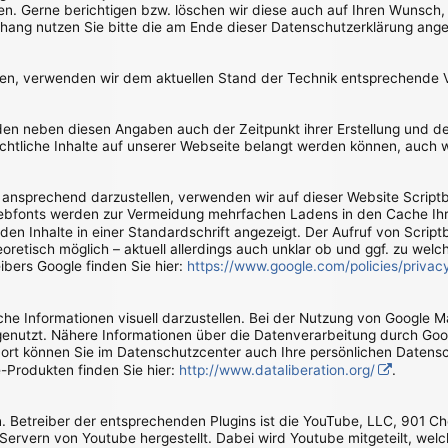
. Gerne berichtigen bzw. löschen wir diese auch auf Ihren Wunsch,
ang nutzen Sie bitte die am Ende dieser Datenschutzerklärung ang
tzen, verwenden wir dem aktuellen Stand der Technik entsprechende 
rden neben diesen Angaben auch der Zeitpunkt ihrer Erstellung und
rechtliche Inhalte auf unserer Webseite belangt werden können, auch 
ansprechend darzustellen, verwenden wir auf dieser Website Scriptbi
ebfonts werden zur Vermeidung mehrfachen Ladens in den Cache Ihre
den Inhalte in einer Standardschrift angezeigt. Der Aufruf von Scriptb
eoretisch möglich – aktuell allerdings auch unklar ob und ggf. zu we
ibers Google finden Sie hier:
https://www.google.com/policies/privac
e Informationen visuell darzustellen. Bei der Nutzung von Google 
genutzt. Nähere Informationen über die Datenverarbeitung durch Go
Dort können Sie im Datenschutzcenter auch Ihre persönlichen Datensc
Produkten finden Sie hier:
http://www.dataliberation.org/
.
n. Betreiber der entsprechenden Plugins ist die YouTube, LLC, 901 C
ervern von Youtube hergestellt. Dabei wird Youtube mitgeteilt, wel