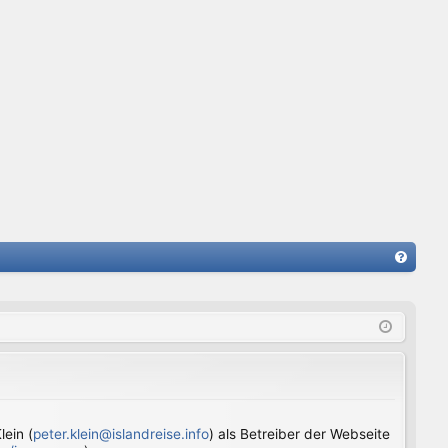
FA
Q
ein (
peter.klein@islandreise.info
) als Betreiber der Webseite