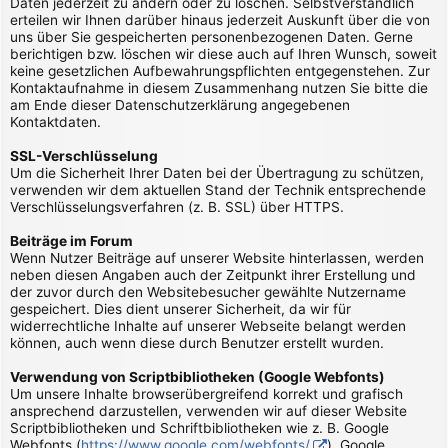
Daten jederzeit zu ändern oder zu löschen. Selbstverständlich
erteilen wir Ihnen darüber hinaus jederzeit Auskunft über die von
uns über Sie gespeicherten personenbezogenen Daten. Gerne
berichtigen bzw. löschen wir diese auch auf Ihren Wunsch, soweit
keine gesetzlichen Aufbewahrungspflichten entgegenstehen. Zur
Kontaktaufnahme in diesem Zusammenhang nutzen Sie bitte die
am Ende dieser Datenschutzerklärung angegebenen
Kontaktdaten.
SSL-Verschlüsselung
Um die Sicherheit Ihrer Daten bei der Übertragung zu schützen,
verwenden wir dem aktuellen Stand der Technik entsprechende
Verschlüsselungsverfahren (z. B. SSL) über HTTPS.
Beiträge im Forum
Wenn Nutzer Beiträge auf unserer Website hinterlassen, werden
neben diesen Angaben auch der Zeitpunkt ihrer Erstellung und
der zuvor durch den Websitebesucher gewählte Nutzername
gespeichert. Dies dient unserer Sicherheit, da wir für
widerrechtliche Inhalte auf unserer Webseite belangt werden
können, auch wenn diese durch Benutzer erstellt wurden.
Verwendung von Scriptbibliotheken (Google Webfonts)
Um unsere Inhalte browserübergreifend korrekt und grafisch
ansprechend darzustellen, verwenden wir auf dieser Website
Scriptbibliotheken und Schriftbibliotheken wie z. B. Google
Webfonts (
https://www.google.com/webfonts/
). Google