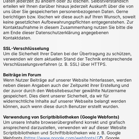
Daten jederzeit zu ändern oder zu löschen. Selbstverständlich
erteilen wir Ihnen darüber hinaus jederzeit Auskunft über die von
uns über Sie gespeicherten personenbezogenen Daten. Gerne
berichtigen bzw. löschen wir diese auch auf Ihren Wunsch, soweit
keine gesetzlichen Aufbewahrungspflichten entgegenstehen. Zur
Kontaktaufnahme in diesem Zusammenhang nutzen Sie bitte die
am Ende dieser Datenschutzerklärung angegebenen
Kontaktdaten.
SSL-Verschlüsselung
Um die Sicherheit Ihrer Daten bei der Übertragung zu schützen,
verwenden wir dem aktuellen Stand der Technik entsprechende
Verschlüsselungsverfahren (z. B. SSL) über HTTPS.
Beiträge im Forum
Wenn Nutzer Beiträge auf unserer Website hinterlassen, werden
neben diesen Angaben auch der Zeitpunkt ihrer Erstellung und
der zuvor durch den Websitebesucher gewählte Nutzername
gespeichert. Dies dient unserer Sicherheit, da wir für
widerrechtliche Inhalte auf unserer Webseite belangt werden
können, auch wenn diese durch Benutzer erstellt wurden.
Verwendung von Scriptbibliotheken (Google Webfonts)
Um unsere Inhalte browserübergreifend korrekt und grafisch
ansprechend darzustellen, verwenden wir auf dieser Website
Scriptbibliotheken und Schriftbibliotheken wie z. B. Google
Webfonts (
https://www.google.com/webfonts/
). Google