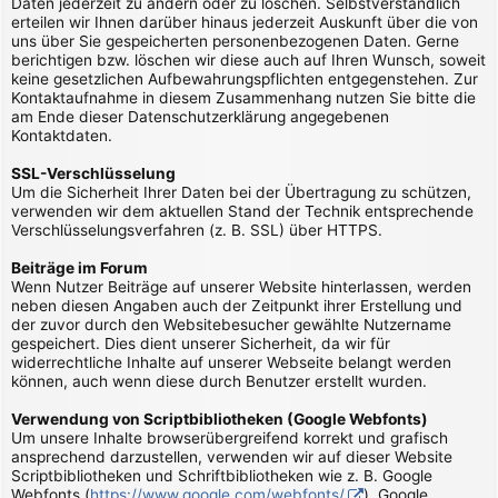
Daten jederzeit zu ändern oder zu löschen. Selbstverständlich
erteilen wir Ihnen darüber hinaus jederzeit Auskunft über die von
uns über Sie gespeicherten personenbezogenen Daten. Gerne
berichtigen bzw. löschen wir diese auch auf Ihren Wunsch, soweit
keine gesetzlichen Aufbewahrungspflichten entgegenstehen. Zur
Kontaktaufnahme in diesem Zusammenhang nutzen Sie bitte die
am Ende dieser Datenschutzerklärung angegebenen
Kontaktdaten.
SSL-Verschlüsselung
Um die Sicherheit Ihrer Daten bei der Übertragung zu schützen,
verwenden wir dem aktuellen Stand der Technik entsprechende
Verschlüsselungsverfahren (z. B. SSL) über HTTPS.
Beiträge im Forum
Wenn Nutzer Beiträge auf unserer Website hinterlassen, werden
neben diesen Angaben auch der Zeitpunkt ihrer Erstellung und
der zuvor durch den Websitebesucher gewählte Nutzername
gespeichert. Dies dient unserer Sicherheit, da wir für
widerrechtliche Inhalte auf unserer Webseite belangt werden
können, auch wenn diese durch Benutzer erstellt wurden.
Verwendung von Scriptbibliotheken (Google Webfonts)
Um unsere Inhalte browserübergreifend korrekt und grafisch
ansprechend darzustellen, verwenden wir auf dieser Website
Scriptbibliotheken und Schriftbibliotheken wie z. B. Google
Webfonts (
https://www.google.com/webfonts/
). Google