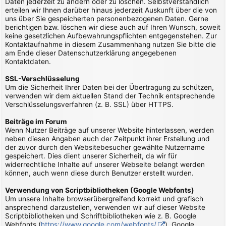
Daten jederzeit zu ändern oder zu löschen. Selbstverständlich
erteilen wir Ihnen darüber hinaus jederzeit Auskunft über die von
uns über Sie gespeicherten personenbezogenen Daten. Gerne
berichtigen bzw. löschen wir diese auch auf Ihren Wunsch, soweit
keine gesetzlichen Aufbewahrungspflichten entgegenstehen. Zur
Kontaktaufnahme in diesem Zusammenhang nutzen Sie bitte die
am Ende dieser Datenschutzerklärung angegebenen
Kontaktdaten.
SSL-Verschlüsselung
Um die Sicherheit Ihrer Daten bei der Übertragung zu schützen,
verwenden wir dem aktuellen Stand der Technik entsprechende
Verschlüsselungsverfahren (z. B. SSL) über HTTPS.
Beiträge im Forum
Wenn Nutzer Beiträge auf unserer Website hinterlassen, werden
neben diesen Angaben auch der Zeitpunkt ihrer Erstellung und
der zuvor durch den Websitebesucher gewählte Nutzername
gespeichert. Dies dient unserer Sicherheit, da wir für
widerrechtliche Inhalte auf unserer Webseite belangt werden
können, auch wenn diese durch Benutzer erstellt wurden.
Verwendung von Scriptbibliotheken (Google Webfonts)
Um unsere Inhalte browserübergreifend korrekt und grafisch
ansprechend darzustellen, verwenden wir auf dieser Website
Scriptbibliotheken und Schriftbibliotheken wie z. B. Google
Webfonts (
https://www.google.com/webfonts/
). Google