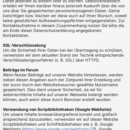
Daten jederzeit zu ändern oder zu löschen. Selbstverständlich
erteilen wir Ihnen darüber hinaus jederzeit Auskunft über die von
uns über Sie gespeicherten personenbezogenen Daten. Gerne
berichtigen bzw. löschen wir diese auch auf Ihren Wunsch, soweit
keine gesetzlichen Aufbewahrungspflichten entgegenstehen. Zur
Kontaktaufnahme in diesem Zusammenhang nutzen Sie bitte die
am Ende dieser Datenschutzerklärung angegebenen
Kontaktdaten.
SSL-Verschlüsselung
Um die Sicherheit Ihrer Daten bei der Übertragung zu schützen,
verwenden wir dem aktuellen Stand der Technik entsprechende
Verschlüsselungsverfahren (z. B. SSL) über HTTPS.
Beiträge im Forum
Wenn Nutzer Beiträge auf unserer Website hinterlassen, werden
neben diesen Angaben auch der Zeitpunkt ihrer Erstellung und
der zuvor durch den Websitebesucher gewählte Nutzername
gespeichert. Dies dient unserer Sicherheit, da wir für
widerrechtliche Inhalte auf unserer Webseite belangt werden
können, auch wenn diese durch Benutzer erstellt wurden.
Verwendung von Scriptbibliotheken (Google Webfonts)
Um unsere Inhalte browserübergreifend korrekt und grafisch
ansprechend darzustellen, verwenden wir auf dieser Website
Scriptbibliotheken und Schriftbibliotheken wie z. B. Google
Webfonts (
https://www.google.com/webfonts/
). Google