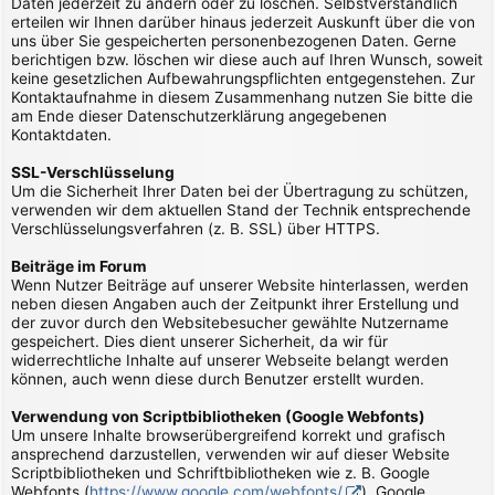
Daten jederzeit zu ändern oder zu löschen. Selbstverständlich
erteilen wir Ihnen darüber hinaus jederzeit Auskunft über die von
uns über Sie gespeicherten personenbezogenen Daten. Gerne
berichtigen bzw. löschen wir diese auch auf Ihren Wunsch, soweit
keine gesetzlichen Aufbewahrungspflichten entgegenstehen. Zur
Kontaktaufnahme in diesem Zusammenhang nutzen Sie bitte die
am Ende dieser Datenschutzerklärung angegebenen
Kontaktdaten.
SSL-Verschlüsselung
Um die Sicherheit Ihrer Daten bei der Übertragung zu schützen,
verwenden wir dem aktuellen Stand der Technik entsprechende
Verschlüsselungsverfahren (z. B. SSL) über HTTPS.
Beiträge im Forum
Wenn Nutzer Beiträge auf unserer Website hinterlassen, werden
neben diesen Angaben auch der Zeitpunkt ihrer Erstellung und
der zuvor durch den Websitebesucher gewählte Nutzername
gespeichert. Dies dient unserer Sicherheit, da wir für
widerrechtliche Inhalte auf unserer Webseite belangt werden
können, auch wenn diese durch Benutzer erstellt wurden.
Verwendung von Scriptbibliotheken (Google Webfonts)
Um unsere Inhalte browserübergreifend korrekt und grafisch
ansprechend darzustellen, verwenden wir auf dieser Website
Scriptbibliotheken und Schriftbibliotheken wie z. B. Google
Webfonts (
https://www.google.com/webfonts/
). Google