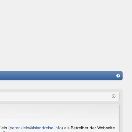
FA
Q
ein (
peter.klein@islandreise.info
) als Betreiber der Webseite