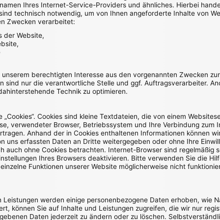
en Ihres Internet-Service-Providers und ähnliches. Hierbei handelt
sind technisch notwendig, um von Ihnen angeforderte Inhalte von Web
en Zwecken verarbeitet:
s der Website,
bsite,
e
f unserem berechtigten Interesse aus den vorgenannten Zwecken zu
 sind nur die verantwortliche Stelle und ggf. Auftragsverarbeiter. 
 dahinterstehende Technik zu optimieren.
„Cookies“. Cookies sind kleine Textdateien, die von einem Websitese
esse, verwendeter Browser, Betriebssystem und Ihre Verbindung zum 
tragen. Anhand der in Cookies enthaltenen Informationen können wir 
on uns erfassten Daten an Dritte weitergegeben oder ohne Ihre Einw
ch auch ohne Cookies betrachten. Internet-Browser sind regelmäßig so
stellungen Ihres Browsers deaktivieren. Bitte verwenden Sie die Hilf
 einzelne Funktionen unserer Website möglicherweise nicht funktioni
rten Leistungen werden einige personenbezogene Daten erhoben, wie 
rt, können Sie auf Inhalte und Leistungen zugreifen, die wir nur reg
gebenen Daten jederzeit zu ändern oder zu löschen. Selbstverständlic