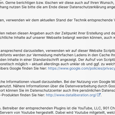
. Gerne berichtigen bzw. löschen wir diese auch auf Ihren Wunsch,
ang nutzen Sie bitte die am Ende dieser Datenschutzerklärung ang
tzen, verwenden wir dem aktuellen Stand der Technik entsprechende 
rden neben diesen Angaben auch der Zeitpunkt ihrer Erstellung und
rechtliche Inhalte auf unserer Webseite belangt werden können, auch 
ansprechend darzustellen, verwenden wir auf dieser Website Scriptbi
ebfonts werden zur Vermeidung mehrfachen Ladens in den Cache Ihre
den Inhalte in einer Standardschrift angezeigt. Der Aufruf von Scriptb
eoretisch möglich – aktuell allerdings auch unklar ob und ggf. zu we
ibers Google finden Sie hier:
https://www.google.com/policies/privac
e Informationen visuell darzustellen. Bei der Nutzung von Google 
genutzt. Nähere Informationen über die Datenverarbeitung durch Go
Dort können Sie im Datenschutzcenter auch Ihre persönlichen Datensc
Produkten finden Sie hier:
http://www.dataliberation.org/
.
n. Betreiber der entsprechenden Plugins ist die YouTube, LLC, 901 C
ervern von Youtube hergestellt. Dabei wird Youtube mitgeteilt, wel