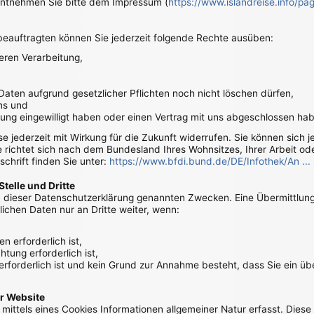
 entnehmen Sie bitte dem Impressum (
https://www.islandreise.info/p
auftragten können Sie jederzeit folgende Rechte ausüben:
eren Verarbeitung,
Daten aufgrund gesetzlicher Pflichten noch nicht löschen dürfen,
ns und
tung eingewilligt haben oder einen Vertrag mit uns abgeschlossen ha
ese jederzeit mit Wirkung für die Zukunft widerrufen. Sie können sich 
richtet sich nach dem Bundesland Ihres Wohnsitzes, Ihrer Arbeit ode
schrift finden Sie unter:
https://www.bfdi.bund.de/DE/Infothek/An ...
telle und Dritte
 dieser Datenschutzerklärung genannten Zwecken. Eine Übermittlung 
ichen Daten nur an Dritte weiter, wenn:
n erforderlich ist,
htung erforderlich ist,
 erforderlich ist und kein Grund zur Annahme besteht, dass Sie ein 
r Website
ittels eines Cookies Informationen allgemeiner Natur erfasst. Diese 