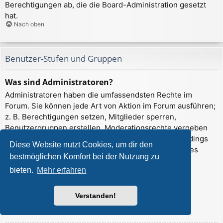
Berechtigungen ab, die die Board-Administration gesetzt
hat.
Nach oben
Benutzer-Stufen und Gruppen
Was sind Administratoren?
Administratoren haben die umfassendsten Rechte im
Forum. Sie können jede Art von Aktion im Forum ausführen;
z. B. Berechtigungen setzen, Mitglieder sperren,
Benutzergruppen erstellen, Moderationsrechte vergeben
usw. Die Rechte, die ein Administrator hat, sind allerdings
Diese Website nutzt Cookies, um dir den
davon abhängig, welche Rechte ihnen ein Gründer des
bestmöglichen Komfort bei der Nutzung zu
Forums oder ein anderer Administrator erteilt hat.
bieten.
Mehr erfahren
Administratoren können auch volle
Moderationsberechtigungen haben, wenn ihnen das
entsprechende Recht erteilt wurde.
Verstanden!
Nach oben