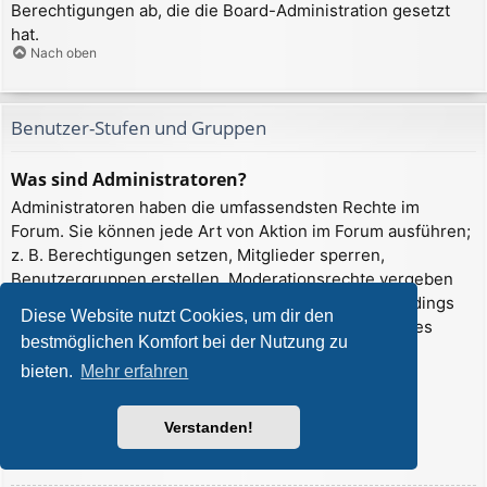
Berechtigungen ab, die die Board-Administration gesetzt
hat.
Nach oben
Benutzer-Stufen und Gruppen
Was sind Administratoren?
Administratoren haben die umfassendsten Rechte im
Forum. Sie können jede Art von Aktion im Forum ausführen;
z. B. Berechtigungen setzen, Mitglieder sperren,
Benutzergruppen erstellen, Moderationsrechte vergeben
usw. Die Rechte, die ein Administrator hat, sind allerdings
Diese Website nutzt Cookies, um dir den
davon abhängig, welche Rechte ihnen ein Gründer des
bestmöglichen Komfort bei der Nutzung zu
Forums oder ein anderer Administrator erteilt hat.
bieten.
Mehr erfahren
Administratoren können auch volle
Moderationsberechtigungen haben, wenn ihnen das
entsprechende Recht erteilt wurde.
Verstanden!
Nach oben