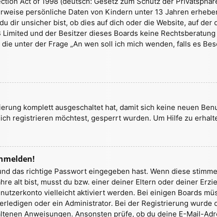
tion Act of 1998 (deutsch: Gesetz zum Schutz der Privatsphäre 
herweise persönliche Daten von Kindern unter 13 Jahren erhebe
ir unsicher bist, ob dies auf dich oder die Website, auf der du
B Limited und der Besitzer dieses Boards keine Rechtsberatung a
, die unter der Frage „An wen soll ich mich wenden, falls es 
trierung komplett ausgeschaltet hat, damit sich keine neuen Be
ch registrieren möchtest, gesperrt wurden. Um Hilfe zu erhalt
anmelden!
und das richtige Passwort eingegeben hast. Wenn diese stimme
ahre alt bist, musst du bzw. einer deiner Eltern oder deiner E
Benutzerkonto vielleicht aktiviert werden. Bei einigen Boards m
ledigen oder ein Administrator. Bei der Registrierung wurde dir 
haltenen Anweisungen. Ansonsten prüfe, ob du deine E-Mail-Adr