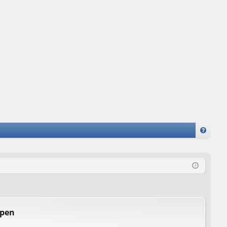
FA
Q
ppen