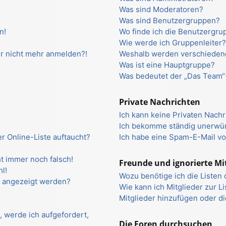
Was sind Moderatoren?
Was sind Benutzergruppen?
n!
Wo finde ich die Benutzergrup
Wie werde ich Gruppenleiter
ber nicht mehr anmelden?!
Weshalb werden verschiedene
Was ist eine Hauptgruppe?
Was bedeutet der „Das Team“-
Private Nachrichten
Ich kann keine Privaten Nachr
Ich bekomme ständig unerwün
r Online-Liste auftaucht?
Ich habe eine Spam-E-Mail vo
ht immer noch falsch!
Freunde und ignorierte Mi
l!
Wozu benötige ich die Listen 
n angezeigt werden?
Wie kann ich Mitglieder zur L
Mitglieder hinzufügen oder d
, werde ich aufgefordert,
Die Foren durchsuchen