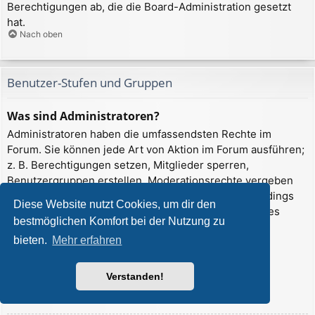
Berechtigungen ab, die die Board-Administration gesetzt
hat.
Nach oben
Benutzer-Stufen und Gruppen
Was sind Administratoren?
Administratoren haben die umfassendsten Rechte im
Forum. Sie können jede Art von Aktion im Forum ausführen;
z. B. Berechtigungen setzen, Mitglieder sperren,
Benutzergruppen erstellen, Moderationsrechte vergeben
usw. Die Rechte, die ein Administrator hat, sind allerdings
Diese Website nutzt Cookies, um dir den
davon abhängig, welche Rechte ihnen ein Gründer des
bestmöglichen Komfort bei der Nutzung zu
Forums oder ein anderer Administrator erteilt hat.
bieten.
Mehr erfahren
Administratoren können auch volle
Moderationsberechtigungen haben, wenn ihnen das
entsprechende Recht erteilt wurde.
Verstanden!
Nach oben