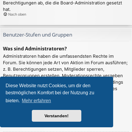
Berechtigungen ab, die die Board-Administration gesetzt
hat.
Nach oben
Benutzer-Stufen und Gruppen
Was sind Administratoren?
Administratoren haben die umfassendsten Rechte im
Forum. Sie können jede Art von Aktion im Forum ausführen;
z. B. Berechtigungen setzen, Mitglieder sperren,
Benutzergruppen erstellen, Moderationsrechte vergeben
usw. Die Rechte, die ein Administrator hat, sind allerdings
Diese Website nutzt Cookies, um dir den
davon abhängig, welche Rechte ihnen ein Gründer des
bestmöglichen Komfort bei der Nutzung zu
Forums oder ein anderer Administrator erteilt hat.
bieten.
Mehr erfahren
Administratoren können auch volle
Moderationsberechtigungen haben, wenn ihnen das
entsprechende Recht erteilt wurde.
Verstanden!
Nach oben