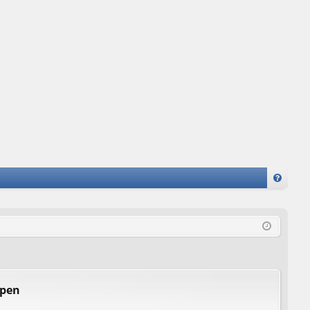
FA
Q
ppen