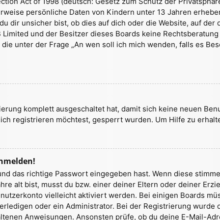
tion Act of 1998 (deutsch: Gesetz zum Schutz der Privatsphäre 
herweise persönliche Daten von Kindern unter 13 Jahren erhebe
ir unsicher bist, ob dies auf dich oder die Website, auf der du
B Limited und der Besitzer dieses Boards keine Rechtsberatung a
, die unter der Frage „An wen soll ich mich wenden, falls es 
trierung komplett ausgeschaltet hat, damit sich keine neuen Be
ch registrieren möchtest, gesperrt wurden. Um Hilfe zu erhalt
anmelden!
und das richtige Passwort eingegeben hast. Wenn diese stimme
ahre alt bist, musst du bzw. einer deiner Eltern oder deiner E
Benutzerkonto vielleicht aktiviert werden. Bei einigen Boards m
ledigen oder ein Administrator. Bei der Registrierung wurde dir 
haltenen Anweisungen. Ansonsten prüfe, ob du deine E-Mail-Adr