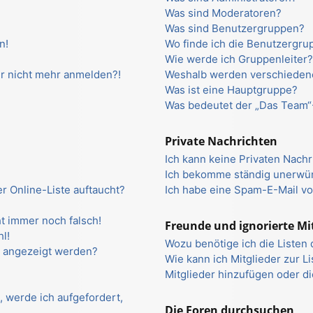
Was sind Moderatoren?
Was sind Benutzergruppen?
n!
Wo finde ich die Benutzergrup
Wie werde ich Gruppenleiter
ber nicht mehr anmelden?!
Weshalb werden verschiedene
Was ist eine Hauptgruppe?
Was bedeutet der „Das Team“-
Private Nachrichten
Ich kann keine Privaten Nachr
Ich bekomme ständig unerwün
r Online-Liste auftaucht?
Ich habe eine Spam-E-Mail vo
ht immer noch falsch!
Freunde und ignorierte Mi
l!
Wozu benötige ich die Listen 
n angezeigt werden?
Wie kann ich Mitglieder zur L
Mitglieder hinzufügen oder d
, werde ich aufgefordert,
Die Foren durchsuchen