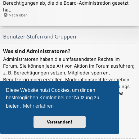
Berechtigungen ab, die die Board-Administration gesetzt
hat.
Nach oben
Benutzer-Stufen und Gruppen
Was sind Administratoren?
Administratoren haben die umfassendsten Rechte im
Forum. Sie können jede Art von Aktion im Forum ausführen;
z. B. Berechtigungen setzen, Mitglieder sperren,
Benutzergruppen erstellen, Moderationsrechte vergeben
usw. Die Rechte, die ein Administrator hat, sind allerdings
Diese Website nutzt Cookies, um dir den
davon abhängig, welche Rechte ihnen ein Gründer des
bestmöglichen Komfort bei der Nutzung zu
Forums oder ein anderer Administrator erteilt hat.
bieten.
Mehr erfahren
Administratoren können auch volle
Moderationsberechtigungen haben, wenn ihnen das
entsprechende Recht erteilt wurde.
Verstanden!
Nach oben