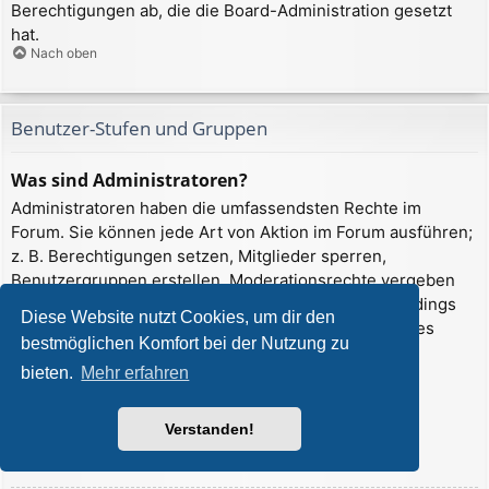
Berechtigungen ab, die die Board-Administration gesetzt
hat.
Nach oben
Benutzer-Stufen und Gruppen
Was sind Administratoren?
Administratoren haben die umfassendsten Rechte im
Forum. Sie können jede Art von Aktion im Forum ausführen;
z. B. Berechtigungen setzen, Mitglieder sperren,
Benutzergruppen erstellen, Moderationsrechte vergeben
usw. Die Rechte, die ein Administrator hat, sind allerdings
Diese Website nutzt Cookies, um dir den
davon abhängig, welche Rechte ihnen ein Gründer des
bestmöglichen Komfort bei der Nutzung zu
Forums oder ein anderer Administrator erteilt hat.
bieten.
Mehr erfahren
Administratoren können auch volle
Moderationsberechtigungen haben, wenn ihnen das
entsprechende Recht erteilt wurde.
Verstanden!
Nach oben