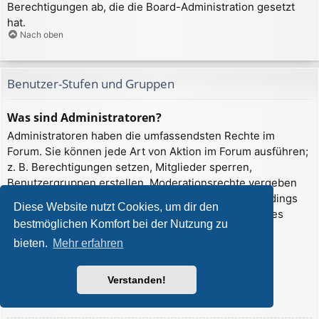
Berechtigungen ab, die die Board-Administration gesetzt
hat.
Nach oben
Benutzer-Stufen und Gruppen
Was sind Administratoren?
Administratoren haben die umfassendsten Rechte im
Forum. Sie können jede Art von Aktion im Forum ausführen;
z. B. Berechtigungen setzen, Mitglieder sperren,
Benutzergruppen erstellen, Moderationsrechte vergeben
usw. Die Rechte, die ein Administrator hat, sind allerdings
Diese Website nutzt Cookies, um dir den
davon abhängig, welche Rechte ihnen ein Gründer des
bestmöglichen Komfort bei der Nutzung zu
Forums oder ein anderer Administrator erteilt hat.
bieten.
Mehr erfahren
Administratoren können auch volle
Moderationsberechtigungen haben, wenn ihnen das
entsprechende Recht erteilt wurde.
Verstanden!
Nach oben