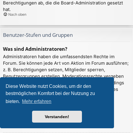
Berechtigungen ab, die die Board-Administration gesetzt
hat.
Nach oben
Benutzer-Stufen und Gruppen
Was sind Administratoren?
Administratoren haben die umfassendsten Rechte im
Forum. Sie können jede Art von Aktion im Forum ausführen;
z. B. Berechtigungen setzen, Mitglieder sperren,
Benutzergruppen erstellen, Moderationsrechte vergeben
usw. Die Rechte, die ein Administrator hat, sind allerdings
Diese Website nutzt Cookies, um dir den
davon abhängig, welche Rechte ihnen ein Gründer des
bestmöglichen Komfort bei der Nutzung zu
Forums oder ein anderer Administrator erteilt hat.
bieten.
Mehr erfahren
Administratoren können auch volle
Moderationsberechtigungen haben, wenn ihnen das
entsprechende Recht erteilt wurde.
Verstanden!
Nach oben