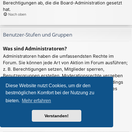
Berechtigungen ab, die die Board-Administration gesetzt
hat.
Nach oben
Benutzer-Stufen und Gruppen
Was sind Administratoren?
Administratoren haben die umfassendsten Rechte im
Forum. Sie können jede Art von Aktion im Forum ausführen;
z. B. Berechtigungen setzen, Mitglieder sperren,
Benutzergruppen erstellen, Moderationsrechte vergeben
usw. Die Rechte, die ein Administrator hat, sind allerdings
Diese Website nutzt Cookies, um dir den
davon abhängig, welche Rechte ihnen ein Gründer des
bestmöglichen Komfort bei der Nutzung zu
Forums oder ein anderer Administrator erteilt hat.
bieten.
Mehr erfahren
Administratoren können auch volle
Moderationsberechtigungen haben, wenn ihnen das
entsprechende Recht erteilt wurde.
Verstanden!
Nach oben