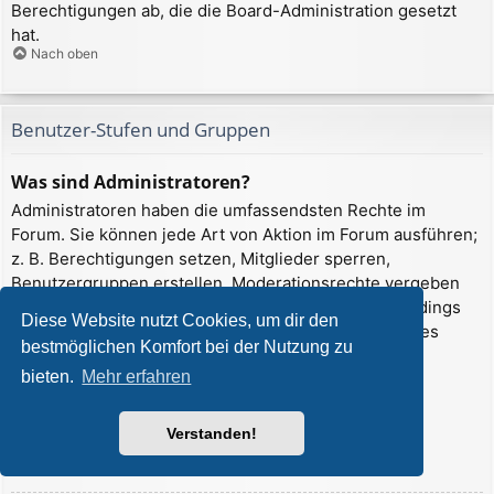
Berechtigungen ab, die die Board-Administration gesetzt
hat.
Nach oben
Benutzer-Stufen und Gruppen
Was sind Administratoren?
Administratoren haben die umfassendsten Rechte im
Forum. Sie können jede Art von Aktion im Forum ausführen;
z. B. Berechtigungen setzen, Mitglieder sperren,
Benutzergruppen erstellen, Moderationsrechte vergeben
usw. Die Rechte, die ein Administrator hat, sind allerdings
Diese Website nutzt Cookies, um dir den
davon abhängig, welche Rechte ihnen ein Gründer des
bestmöglichen Komfort bei der Nutzung zu
Forums oder ein anderer Administrator erteilt hat.
bieten.
Mehr erfahren
Administratoren können auch volle
Moderationsberechtigungen haben, wenn ihnen das
entsprechende Recht erteilt wurde.
Verstanden!
Nach oben