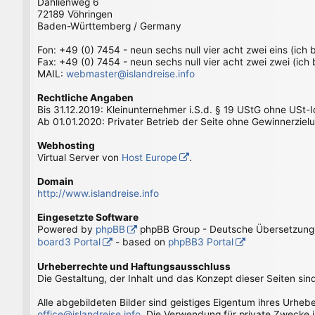
Dahlienweg 6
72189 Vöhringen
Baden-Württemberg / Germany
Fon: +49 (0) 7454 - neun sechs null vier acht zwei eins (ich
Fax: +49 (0) 7454 - neun sechs null vier acht zwei zwei (ich
MAIL:
webmaster@islandreise.info
Rechtliche Angaben
Bis 31.12.2019: Kleinunternehmer i.S.d. § 19 UStG ohne USt-
Ab 01.01.2020: Privater Betrieb der Seite ohne Gewinnerziel
Webhosting
Virtual Server von
Host Europe
.
Domain
http://www.islandreise.info
Eingesetzte Software
Powered by
phpBB
phpBB Group - Deutsche Übersetzun
board3 Portal
- based on
phpBB3 Portal
Urheberrechte und Haftungsausschluss
Die Gestaltung, der Inhalt und das Konzept dieser Seiten sin
Alle abgebildeten Bilder sind geistiges Eigentum ihres Urhe
office@islandreise.info
. Die Verwendung für private Zwecke i