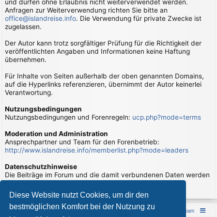
und dürfen ohne Erlaubnis nicht weiterverwendet werden.
Anfragen zur Weiterverwendung richten Sie bitte an
office@islandreise.info
. Die Verwendung für private Zwecke ist
zugelassen.
Der Autor kann trotz sorgfältiger Prüfung für die Richtigkeit der
veröffentlichten Angaben und Informationen keine Haftung
übernehmen.
Für Inhalte von Seiten außerhalb der oben genannten Domains,
auf die Hyperlinks referenzieren, übernimmt der Autor keinerlei
Verantwortung.
Nutzungsbedingungen
Nutzungsbedingungen und Forenregeln:
ucp.php?mode=terms
Moderation und Administration
Ansprechpartner und Team für den Forenbetrieb:
http://www.islandreise.info/memberlist.php?mode=leaders
Datenschutzhinweise
Die Beiträge im Forum und die damit verbundenen Daten werden
verarbeitet. Hierzu gibt es Datenschutzhinweise:
page/datenschutzhinweise
Diese Website nutzt Cookies, um dir den
bestmöglichen Komfort bei der Nutzung zu
Islandreise
Portal
Foren-Übersicht
Das Team