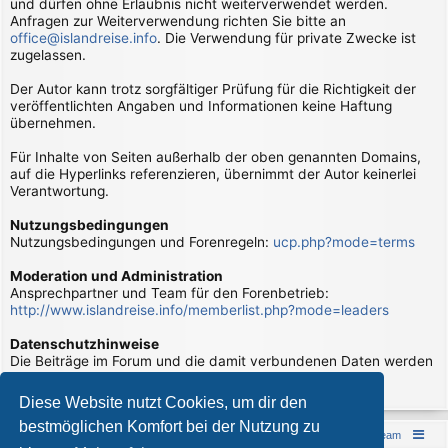
und dürfen ohne Erlaubnis nicht weiterverwendet werden.
Anfragen zur Weiterverwendung richten Sie bitte an
office@islandreise.info
. Die Verwendung für private Zwecke ist
zugelassen.
Der Autor kann trotz sorgfältiger Prüfung für die Richtigkeit der
veröffentlichten Angaben und Informationen keine Haftung
übernehmen.
Für Inhalte von Seiten außerhalb der oben genannten Domains,
auf die Hyperlinks referenzieren, übernimmt der Autor keinerlei
Verantwortung.
Nutzungsbedingungen
Nutzungsbedingungen und Forenregeln:
ucp.php?mode=terms
Moderation und Administration
Ansprechpartner und Team für den Forenbetrieb:
http://www.islandreise.info/memberlist.php?mode=leaders
Datenschutzhinweise
Die Beiträge im Forum und die damit verbundenen Daten werden
verarbeitet. Hierzu gibt es Datenschutzhinweise:
page/datenschutzhinweise
Diese Website nutzt Cookies, um dir den
bestmöglichen Komfort bei der Nutzung zu
Islandreise
Portal
Foren-Übersicht
Das Team