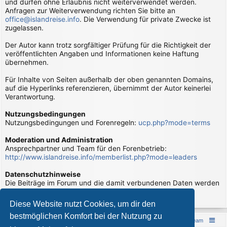
und dürfen ohne Erlaubnis nicht weiterverwendet werden.
Anfragen zur Weiterverwendung richten Sie bitte an
office@islandreise.info
. Die Verwendung für private Zwecke ist
zugelassen.
Der Autor kann trotz sorgfältiger Prüfung für die Richtigkeit der
veröffentlichten Angaben und Informationen keine Haftung
übernehmen.
Für Inhalte von Seiten außerhalb der oben genannten Domains,
auf die Hyperlinks referenzieren, übernimmt der Autor keinerlei
Verantwortung.
Nutzungsbedingungen
Nutzungsbedingungen und Forenregeln:
ucp.php?mode=terms
Moderation und Administration
Ansprechpartner und Team für den Forenbetrieb:
http://www.islandreise.info/memberlist.php?mode=leaders
Datenschutzhinweise
Die Beiträge im Forum und die damit verbundenen Daten werden
verarbeitet. Hierzu gibt es Datenschutzhinweise:
page/datenschutzhinweise
Diese Website nutzt Cookies, um dir den
bestmöglichen Komfort bei der Nutzung zu
Islandreise
Portal
Foren-Übersicht
Das Team