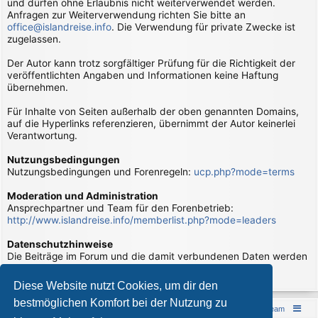
und dürfen ohne Erlaubnis nicht weiterverwendet werden.
Anfragen zur Weiterverwendung richten Sie bitte an
office@islandreise.info
. Die Verwendung für private Zwecke ist
zugelassen.
Der Autor kann trotz sorgfältiger Prüfung für die Richtigkeit der
veröffentlichten Angaben und Informationen keine Haftung
übernehmen.
Für Inhalte von Seiten außerhalb der oben genannten Domains,
auf die Hyperlinks referenzieren, übernimmt der Autor keinerlei
Verantwortung.
Nutzungsbedingungen
Nutzungsbedingungen und Forenregeln:
ucp.php?mode=terms
Moderation und Administration
Ansprechpartner und Team für den Forenbetrieb:
http://www.islandreise.info/memberlist.php?mode=leaders
Datenschutzhinweise
Die Beiträge im Forum und die damit verbundenen Daten werden
verarbeitet. Hierzu gibt es Datenschutzhinweise:
page/datenschutzhinweise
Diese Website nutzt Cookies, um dir den
bestmöglichen Komfort bei der Nutzung zu
Islandreise
Portal
Foren-Übersicht
Das Team