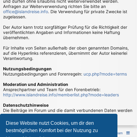
und dürfen ohne Erlaubnis nicht weiterverwendet werden.
Anfragen zur Weiterverwendung richten Sie bitte an
office@islandreise.info
. Die Verwendung für private Zwecke ist
zugelassen.
Der Autor kann trotz sorgfältiger Prüfung für die Richtigkeit der
veröffentlichten Angaben und Informationen keine Haftung
übernehmen.
Für Inhalte von Seiten außerhalb der oben genannten Domains,
auf die Hyperlinks referenzieren, übernimmt der Autor keinerlei
Verantwortung.
Nutzungsbedingungen
Nutzungsbedingungen und Forenregeln:
ucp.php?mode=terms
Moderation und Administration
Ansprechpartner und Team für den Forenbetrieb:
http://www.islandreise.info/memberlist.php?mode=leaders
Datenschutzhinweise
Die Beiträge im Forum und die damit verbundenen Daten werden
verarbeitet. Hierzu gibt es Datenschutzhinweise:
page/datenschutzhinweise
Diese Website nutzt Cookies, um dir den
bestmöglichen Komfort bei der Nutzung zu
Islandreise
Portal
Foren-Übersicht
Das Team