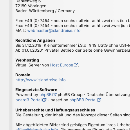
Dahlienweg 6
72189 Vöhringen
Baden-Württemberg / Germany
Fon: +49 (0) 7454 - neun sechs null vier acht zwei eins (ich
Fax: +49 (0) 7454 - neun sechs null vier acht zwei zwei (ich
MAIL:
webmaster@islandreise.info
Rechtliche Angaben
Bis 31.12.2019: Kleinunternehmer i.S.d. § 19 UStG ohne USt-
Ab 01.01.2020: Privater Betrieb der Seite ohne Gewinnerziel
Webhosting
Virtual Server von
Host Europe
.
Domain
http://www.islandreise.info
Eingesetzte Software
Powered by
phpBB
phpBB Group - Deutsche Übersetzun
board3 Portal
- based on
phpBB3 Portal
Urheberrechte und Haftungsausschluss
Die Gestaltung, der Inhalt und das Konzept dieser Seiten sin
Alle abgebildeten Bilder sind geistiges Eigentum ihres Urhe
office@islandreise.info
. Die Verwendung für private Zwecke i