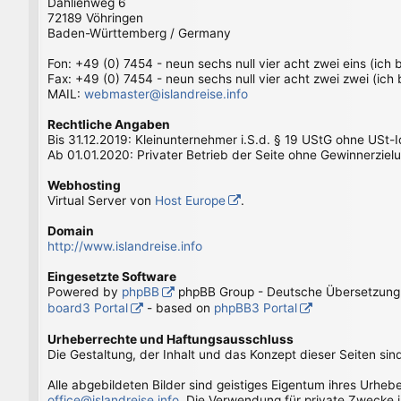
Dahlienweg 6
72189 Vöhringen
Baden-Württemberg / Germany
Fon: +49 (0) 7454 - neun sechs null vier acht zwei eins (ich
Fax: +49 (0) 7454 - neun sechs null vier acht zwei zwei (ich
MAIL:
webmaster@islandreise.info
Rechtliche Angaben
Bis 31.12.2019: Kleinunternehmer i.S.d. § 19 UStG ohne USt-
Ab 01.01.2020: Privater Betrieb der Seite ohne Gewinnerziel
Webhosting
Virtual Server von
Host Europe
.
Domain
http://www.islandreise.info
Eingesetzte Software
Powered by
phpBB
phpBB Group - Deutsche Übersetzun
board3 Portal
- based on
phpBB3 Portal
Urheberrechte und Haftungsausschluss
Die Gestaltung, der Inhalt und das Konzept dieser Seiten sin
Alle abgebildeten Bilder sind geistiges Eigentum ihres Urhe
office@islandreise.info
. Die Verwendung für private Zwecke i