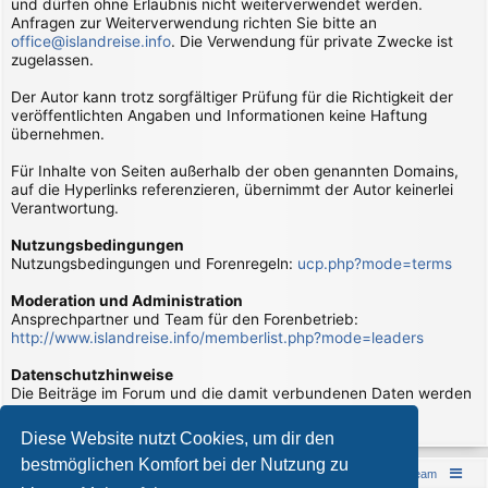
und dürfen ohne Erlaubnis nicht weiterverwendet werden.
Anfragen zur Weiterverwendung richten Sie bitte an
office@islandreise.info
. Die Verwendung für private Zwecke ist
zugelassen.
Der Autor kann trotz sorgfältiger Prüfung für die Richtigkeit der
veröffentlichten Angaben und Informationen keine Haftung
übernehmen.
Für Inhalte von Seiten außerhalb der oben genannten Domains,
auf die Hyperlinks referenzieren, übernimmt der Autor keinerlei
Verantwortung.
Nutzungsbedingungen
Nutzungsbedingungen und Forenregeln:
ucp.php?mode=terms
Moderation und Administration
Ansprechpartner und Team für den Forenbetrieb:
http://www.islandreise.info/memberlist.php?mode=leaders
Datenschutzhinweise
Die Beiträge im Forum und die damit verbundenen Daten werden
verarbeitet. Hierzu gibt es Datenschutzhinweise:
page/datenschutzhinweise
Diese Website nutzt Cookies, um dir den
bestmöglichen Komfort bei der Nutzung zu
Islandreise
Portal
Foren-Übersicht
Das Team