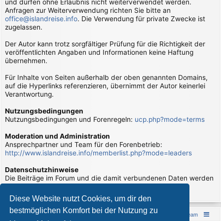
und dürfen ohne Erlaubnis nicht weiterverwendet werden.
Anfragen zur Weiterverwendung richten Sie bitte an
office@islandreise.info
. Die Verwendung für private Zwecke ist
zugelassen.
Der Autor kann trotz sorgfältiger Prüfung für die Richtigkeit der
veröffentlichten Angaben und Informationen keine Haftung
übernehmen.
Für Inhalte von Seiten außerhalb der oben genannten Domains,
auf die Hyperlinks referenzieren, übernimmt der Autor keinerlei
Verantwortung.
Nutzungsbedingungen
Nutzungsbedingungen und Forenregeln:
ucp.php?mode=terms
Moderation und Administration
Ansprechpartner und Team für den Forenbetrieb:
http://www.islandreise.info/memberlist.php?mode=leaders
Datenschutzhinweise
Die Beiträge im Forum und die damit verbundenen Daten werden
verarbeitet. Hierzu gibt es Datenschutzhinweise:
page/datenschutzhinweise
Diese Website nutzt Cookies, um dir den
bestmöglichen Komfort bei der Nutzung zu
Islandreise
Portal
Foren-Übersicht
Das Team