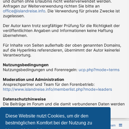
und dürfen ohne Erlaubnis nicht weiterverwendet werden.
Anfragen zur Weiterverwendung richten Sie bitte an
office@islandreise.info
. Die Verwendung für private Zwecke ist
zugelassen.
Der Autor kann trotz sorgfältiger Prüfung für die Richtigkeit der
veröffentlichten Angaben und Informationen keine Haftung
übernehmen.
Für Inhalte von Seiten außerhalb der oben genannten Domains,
auf die Hyperlinks referenzieren, übernimmt der Autor keinerlei
Verantwortung.
Nutzungsbedingungen
Nutzungsbedingungen und Forenregeln:
ucp.php?mode=terms
Moderation und Administration
Ansprechpartner und Team für den Forenbetrieb:
http://www.islandreise.info/memberlist.php?mode=leaders
Datenschutzhinweise
Die Beiträge im Forum und die damit verbundenen Daten werden
verarbeitet. Hierzu gibt es Datenschutzhinweise:
page/datenschutzhinweise
Diese Website nutzt Cookies, um dir den
bestmöglichen Komfort bei der Nutzung zu
Islandreise
Portal
Foren-Übersicht
Das Team