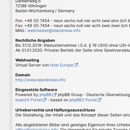
Dahlienweg 6
72189 Vöhringen
Baden-Württemberg / Germany
Fon: +49 (0) 7454 - neun sechs null vier acht zwei eins (ich
Fax: +49 (0) 7454 - neun sechs null vier acht zwei zwei (ich
MAIL:
webmaster@islandreise.info
Rechtliche Angaben
Bis 31.12.2019: Kleinunternehmer i.S.d. § 19 UStG ohne USt-
Ab 01.01.2020: Privater Betrieb der Seite ohne Gewinnerziel
Webhosting
Virtual Server von
Host Europe
.
Domain
http://www.islandreise.info
Eingesetzte Software
Powered by
phpBB
phpBB Group - Deutsche Übersetzun
board3 Portal
- based on
phpBB3 Portal
Urheberrechte und Haftungsausschluss
Die Gestaltung, der Inhalt und das Konzept dieser Seiten sin
Alle abgebildeten Bilder sind geistiges Eigentum ihres Urhe
office@islandreise.info
. Die Verwendung für private Zwecke i