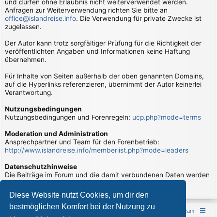
und dürfen ohne Erlaubnis nicht weiterverwendet werden.
Anfragen zur Weiterverwendung richten Sie bitte an
office@islandreise.info
. Die Verwendung für private Zwecke ist
zugelassen.
Der Autor kann trotz sorgfältiger Prüfung für die Richtigkeit der
veröffentlichten Angaben und Informationen keine Haftung
übernehmen.
Für Inhalte von Seiten außerhalb der oben genannten Domains,
auf die Hyperlinks referenzieren, übernimmt der Autor keinerlei
Verantwortung.
Nutzungsbedingungen
Nutzungsbedingungen und Forenregeln:
ucp.php?mode=terms
Moderation und Administration
Ansprechpartner und Team für den Forenbetrieb:
http://www.islandreise.info/memberlist.php?mode=leaders
Datenschutzhinweise
Die Beiträge im Forum und die damit verbundenen Daten werden
verarbeitet. Hierzu gibt es Datenschutzhinweise:
page/datenschutzhinweise
Diese Website nutzt Cookies, um dir den
bestmöglichen Komfort bei der Nutzung zu
Islandreise
Portal
Foren-Übersicht
Das Team