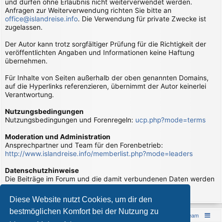
und dürfen ohne Erlaubnis nicht weiterverwendet werden.
Anfragen zur Weiterverwendung richten Sie bitte an
office@islandreise.info
. Die Verwendung für private Zwecke ist
zugelassen.
Der Autor kann trotz sorgfältiger Prüfung für die Richtigkeit der
veröffentlichten Angaben und Informationen keine Haftung
übernehmen.
Für Inhalte von Seiten außerhalb der oben genannten Domains,
auf die Hyperlinks referenzieren, übernimmt der Autor keinerlei
Verantwortung.
Nutzungsbedingungen
Nutzungsbedingungen und Forenregeln:
ucp.php?mode=terms
Moderation und Administration
Ansprechpartner und Team für den Forenbetrieb:
http://www.islandreise.info/memberlist.php?mode=leaders
Datenschutzhinweise
Die Beiträge im Forum und die damit verbundenen Daten werden
verarbeitet. Hierzu gibt es Datenschutzhinweise:
page/datenschutzhinweise
Diese Website nutzt Cookies, um dir den
bestmöglichen Komfort bei der Nutzung zu
Islandreise
Portal
Foren-Übersicht
Das Team