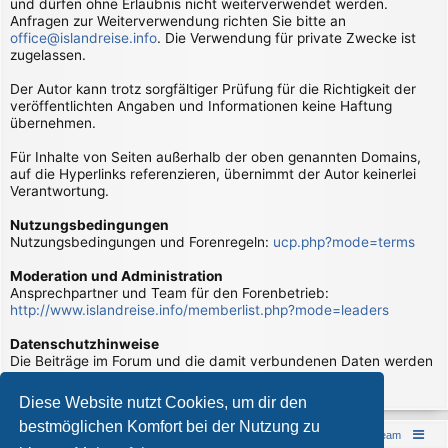
und dürfen ohne Erlaubnis nicht weiterverwendet werden.
Anfragen zur Weiterverwendung richten Sie bitte an
office@islandreise.info
. Die Verwendung für private Zwecke ist
zugelassen.
Der Autor kann trotz sorgfältiger Prüfung für die Richtigkeit der
veröffentlichten Angaben und Informationen keine Haftung
übernehmen.
Für Inhalte von Seiten außerhalb der oben genannten Domains,
auf die Hyperlinks referenzieren, übernimmt der Autor keinerlei
Verantwortung.
Nutzungsbedingungen
Nutzungsbedingungen und Forenregeln:
ucp.php?mode=terms
Moderation und Administration
Ansprechpartner und Team für den Forenbetrieb:
http://www.islandreise.info/memberlist.php?mode=leaders
Datenschutzhinweise
Die Beiträge im Forum und die damit verbundenen Daten werden
verarbeitet. Hierzu gibt es Datenschutzhinweise:
page/datenschutzhinweise
Diese Website nutzt Cookies, um dir den
bestmöglichen Komfort bei der Nutzung zu
Islandreise
Portal
Foren-Übersicht
Das Team