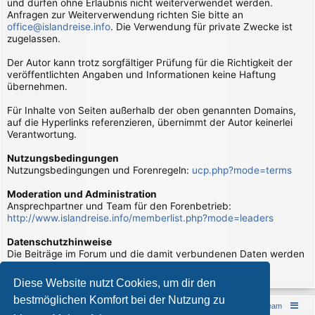
und dürfen ohne Erlaubnis nicht weiterverwendet werden.
Anfragen zur Weiterverwendung richten Sie bitte an
office@islandreise.info
. Die Verwendung für private Zwecke ist
zugelassen.
Der Autor kann trotz sorgfältiger Prüfung für die Richtigkeit der
veröffentlichten Angaben und Informationen keine Haftung
übernehmen.
Für Inhalte von Seiten außerhalb der oben genannten Domains,
auf die Hyperlinks referenzieren, übernimmt der Autor keinerlei
Verantwortung.
Nutzungsbedingungen
Nutzungsbedingungen und Forenregeln:
ucp.php?mode=terms
Moderation und Administration
Ansprechpartner und Team für den Forenbetrieb:
http://www.islandreise.info/memberlist.php?mode=leaders
Datenschutzhinweise
Die Beiträge im Forum und die damit verbundenen Daten werden
verarbeitet. Hierzu gibt es Datenschutzhinweise:
page/datenschutzhinweise
Diese Website nutzt Cookies, um dir den
bestmöglichen Komfort bei der Nutzung zu
Islandreise
Portal
Foren-Übersicht
Das Team