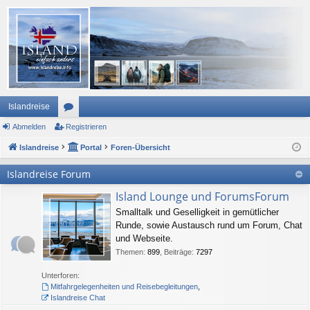
Islandreise
Abmelden
or
Registrieren
Islandreise
en
Portal
Foren-Übersicht
Islandreise Forum
Island Lounge und ForumsForum
Smalltalk und Geselligkeit in gemütlicher
Runde, sowie Austausch rund um Forum, Chat
und Webseite.
Themen
:
899
,
Beiträge
:
7297
Unterforen:
Mitfahrgelegenheiten und Reisebegleitungen
,
Islandreise Chat