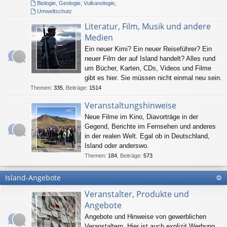
Biologie, Geologie, Vulkanologie
,
Umweltschutz
Literatur, Film, Musik und andere
Medien
Ein neuer Kimi? Ein neuer Reiseführer? Ein
neuer Film der auf Island handelt? Alles rund
um Bücher, Karten, CDs, Videos und Filme
gibt es hier. Sie müssen nicht einmal neu sein.
Themen
:
335
,
Beiträge
:
1514
Veranstaltungshinweise
Neue Filme im Kino, Diavorträge in der
Gegend, Berichte im Fernsehen und anderes
in der realen Welt. Egal ob in Deutschland,
Island oder anderswo.
Themen
:
184
,
Beiträge
:
573
Island-Angebote
Veranstalter, Produkte und
Angebote
Angebote und Hinweise von gewerblichen
Veranstaltern. Hier ist auch explizit Werbung