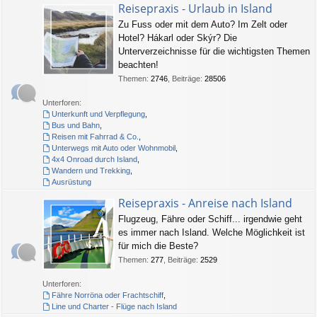
Reisepraxis - Urlaub in Island
Zu Fuss oder mit dem Auto? Im Zelt oder
Hotel? Hákarl oder Skýr? Die
Unterverzeichnisse für die wichtigsten Themen
beachten!
Themen
:
2746
,
Beiträge
:
28506
Unterforen:
Unterkunft und Verpflegung
,
Bus und Bahn
,
Reisen mit Fahrrad & Co.
,
Unterwegs mit Auto oder Wohnmobil
,
4x4 Onroad durch Island
,
Wandern und Trekking
,
Ausrüstung
Reisepraxis - Anreise nach Island
Flugzeug, Fähre oder Schiff... irgendwie geht
es immer nach Island. Welche Möglichkeit ist
für mich die Beste?
Themen
:
277
,
Beiträge
:
2529
Unterforen:
Fähre Norröna oder Frachtschiff
,
Line und Charter - Flüge nach Island