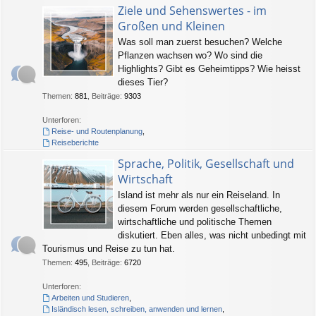
Ziele und Sehenswertes - im
Großen und Kleinen
Was soll man zuerst besuchen? Welche
Pflanzen wachsen wo? Wo sind die
Highlights? Gibt es Geheimtipps? Wie heisst
dieses Tier?
Themen
:
881
,
Beiträge
:
9303
Unterforen:
Reise- und Routenplanung
,
Reiseberichte
Sprache, Politik, Gesellschaft und
Wirtschaft
Island ist mehr als nur ein Reiseland. In
diesem Forum werden gesellschaftliche,
wirtschaftliche und politische Themen
diskutiert. Eben alles, was nicht unbedingt mit
Tourismus und Reise zu tun hat.
Themen
:
495
,
Beiträge
:
6720
Unterforen:
Arbeiten und Studieren
,
Isländisch lesen, schreiben, anwenden und lernen
,