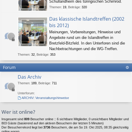
Schullandheim des türingischen Schirnrod.
Themen
:
19
,
Beiträge
:
320
Das klassische Islandtreffen (2002
bis 2012)
Meinungen, Vorbereitungen, Hinweise und
Angebote rund um die Islandtreffen in
Bretzfeld-Bitzfeld. In den Unterforen sind die
Nachbetrachtungen und die WG-Treffen.
Themen
:
32
,
Beiträge
:
353
Forum
Das Archiv
Themen
:
189
,
Beiträge
:
711
Unterforum:
ARCHIV: Veranstaltungshinweise
Wer ist online?
Insgesamt sind
809
Besucher online :: 6 sichtbare Mitglieder, 0 unsichtbare Mitglieder und
803 Gäste (basierend auf den aktiven Besuchern der letzten 5 Minuten)
Der Besucherrekord liegt bei
3736
Besuchern, die am So 19. Okt 2025, 08:35 gleichzeitig
online waren.