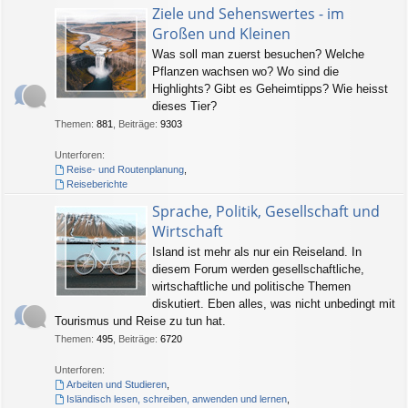
Ziele und Sehenswertes - im
Großen und Kleinen
Was soll man zuerst besuchen? Welche
Pflanzen wachsen wo? Wo sind die
Highlights? Gibt es Geheimtipps? Wie heisst
dieses Tier?
Themen
:
881
,
Beiträge
:
9303
Unterforen:
Reise- und Routenplanung
,
Reiseberichte
Sprache, Politik, Gesellschaft und
Wirtschaft
Island ist mehr als nur ein Reiseland. In
diesem Forum werden gesellschaftliche,
wirtschaftliche und politische Themen
diskutiert. Eben alles, was nicht unbedingt mit
Tourismus und Reise zu tun hat.
Themen
:
495
,
Beiträge
:
6720
Unterforen:
Arbeiten und Studieren
,
Isländisch lesen, schreiben, anwenden und lernen
,