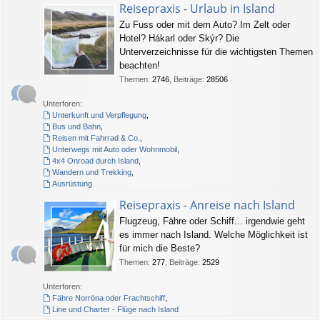
Reisepraxis - Urlaub in Island
Zu Fuss oder mit dem Auto? Im Zelt oder
Hotel? Hákarl oder Skýr? Die
Unterverzeichnisse für die wichtigsten Themen
beachten!
Themen
:
2746
,
Beiträge
:
28506
Unterforen:
Unterkunft und Verpflegung
,
Bus und Bahn
,
Reisen mit Fahrrad & Co.
,
Unterwegs mit Auto oder Wohnmobil
,
4x4 Onroad durch Island
,
Wandern und Trekking
,
Ausrüstung
Reisepraxis - Anreise nach Island
Flugzeug, Fähre oder Schiff... irgendwie geht
es immer nach Island. Welche Möglichkeit ist
für mich die Beste?
Themen
:
277
,
Beiträge
:
2529
Unterforen:
Fähre Norröna oder Frachtschiff
,
Line und Charter - Flüge nach Island