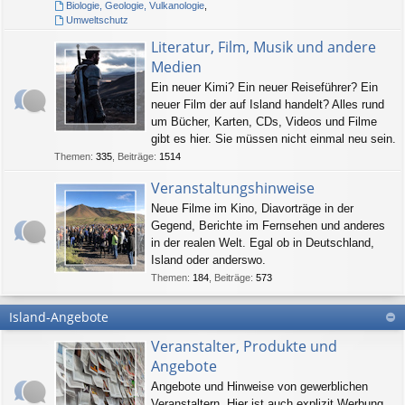
Biologie, Geologie, Vulkanologie
,
Umweltschutz
Literatur, Film, Musik und andere
Medien
Ein neuer Kimi? Ein neuer Reiseführer? Ein
neuer Film der auf Island handelt? Alles rund
um Bücher, Karten, CDs, Videos und Filme
gibt es hier. Sie müssen nicht einmal neu sein.
Themen
:
335
,
Beiträge
:
1514
Veranstaltungshinweise
Neue Filme im Kino, Diavorträge in der
Gegend, Berichte im Fernsehen und anderes
in der realen Welt. Egal ob in Deutschland,
Island oder anderswo.
Themen
:
184
,
Beiträge
:
573
Island-Angebote
Veranstalter, Produkte und
Angebote
Angebote und Hinweise von gewerblichen
Veranstaltern. Hier ist auch explizit Werbung