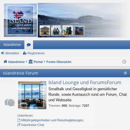
Islandreise
Abmelden
or
Registrieren
Islandreise
en
Portal
Foren-Übersicht
Islandreise Forum
Island Lounge und ForumsForum
Smalltalk und Geselligkeit in gemütlicher
Runde, sowie Austausch rund um Forum, Chat
und Webseite.
Themen
:
899
,
Beiträge
:
7297
Unterforen:
Mitfahrgelegenheiten und Reisebegleitungen
,
Islandreise Chat