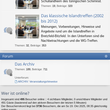
Schullandheim des türingischen Schirnrod.
Themen
:
19
,
Beiträge
:
320
Das klassische Islandtreffen (2002
bis 2012)
Meinungen, Vorbereitungen, Hinweise und
Angebote rund um die Islandtreffen in
Bretzfeld-Bitzfeld. In den Unterforen sind die
Nachbetrachtungen und die WG-Treffen.
Themen
:
32
,
Beiträge
:
353
Forum
Das Archiv
Themen
:
189
,
Beiträge
:
711
Unterforum:
ARCHIV: Veranstaltungshinweise
Wer ist online?
Insgesamt sind
495
Besucher online :: 4 sichtbare Mitglieder, 0 unsichtbare Mitglieder und
491 Gäste (basierend auf den aktiven Besuchern der letzten 5 Minuten)
Der Besucherrekord liegt bei
3736
Besuchern, die am So 19. Okt 2025, 08:35 gleichzeitig
online waren.