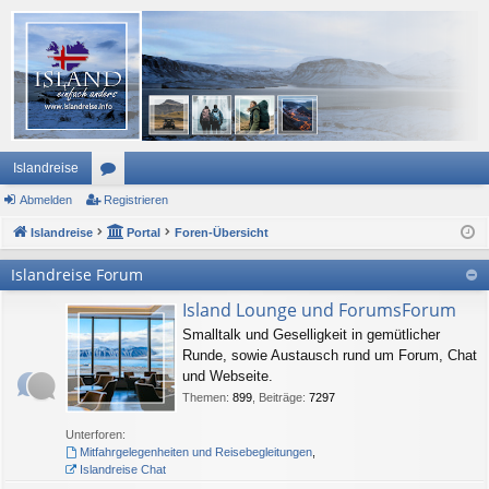
Islandreise
Abmelden
or
Registrieren
Islandreise
en
Portal
Foren-Übersicht
Islandreise Forum
Island Lounge und ForumsForum
Smalltalk und Geselligkeit in gemütlicher
Runde, sowie Austausch rund um Forum, Chat
und Webseite.
Themen
:
899
,
Beiträge
:
7297
Unterforen:
Mitfahrgelegenheiten und Reisebegleitungen
,
Islandreise Chat