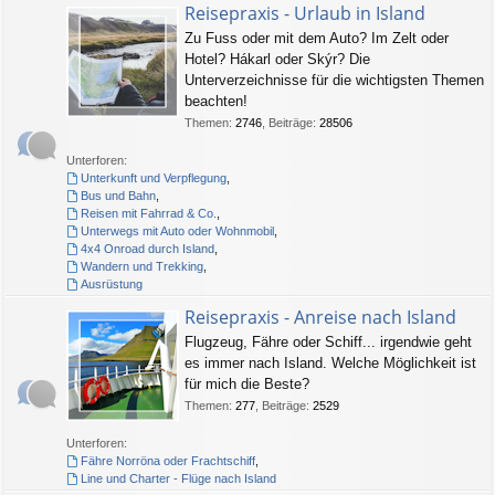
Reisepraxis - Urlaub in Island
Zu Fuss oder mit dem Auto? Im Zelt oder
Hotel? Hákarl oder Skýr? Die
Unterverzeichnisse für die wichtigsten Themen
beachten!
Themen
:
2746
,
Beiträge
:
28506
Unterforen:
Unterkunft und Verpflegung
,
Bus und Bahn
,
Reisen mit Fahrrad & Co.
,
Unterwegs mit Auto oder Wohnmobil
,
4x4 Onroad durch Island
,
Wandern und Trekking
,
Ausrüstung
Reisepraxis - Anreise nach Island
Flugzeug, Fähre oder Schiff... irgendwie geht
es immer nach Island. Welche Möglichkeit ist
für mich die Beste?
Themen
:
277
,
Beiträge
:
2529
Unterforen:
Fähre Norröna oder Frachtschiff
,
Line und Charter - Flüge nach Island