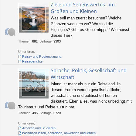
Ziele und Sehenswertes - im
Großen und Kleinen
Was soll man zuerst besuchen? Welche
Pflanzen wachsen wo? Wo sind die
Highlights? Gibt es Geheimtipps? Wie heisst
dieses Tier?
Themen
:
881
,
Beiträge
:
9303
Unterforen:
Reise- und Routenplanung
,
Reiseberichte
Sprache, Politik, Gesellschaft und
Wirtschaft
Island ist mehr als nur ein Reiseland. In
diesem Forum werden gesellschaftliche,
wirtschaftliche und politische Themen
diskutiert. Eben alles, was nicht unbedingt mit
Tourismus und Reise zu tun hat.
Themen
:
495
,
Beiträge
:
6720
Unterforen:
Arbeiten und Studieren
,
Isländisch lesen, schreiben, anwenden und lernen
,