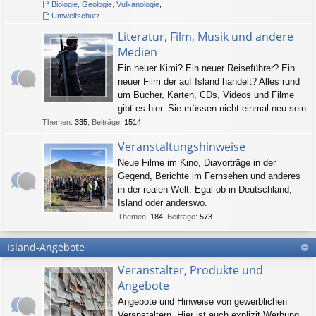
Biologie, Geologie, Vulkanologie
,
Umweltschutz
Literatur, Film, Musik und andere
Medien
Ein neuer Kimi? Ein neuer Reiseführer? Ein
neuer Film der auf Island handelt? Alles rund
um Bücher, Karten, CDs, Videos und Filme
gibt es hier. Sie müssen nicht einmal neu sein.
Themen
:
335
,
Beiträge
:
1514
Veranstaltungshinweise
Neue Filme im Kino, Diavorträge in der
Gegend, Berichte im Fernsehen und anderes
in der realen Welt. Egal ob in Deutschland,
Island oder anderswo.
Themen
:
184
,
Beiträge
:
573
Island-Angebote
Veranstalter, Produkte und
Angebote
Angebote und Hinweise von gewerblichen
Veranstaltern. Hier ist auch explizit Werbung