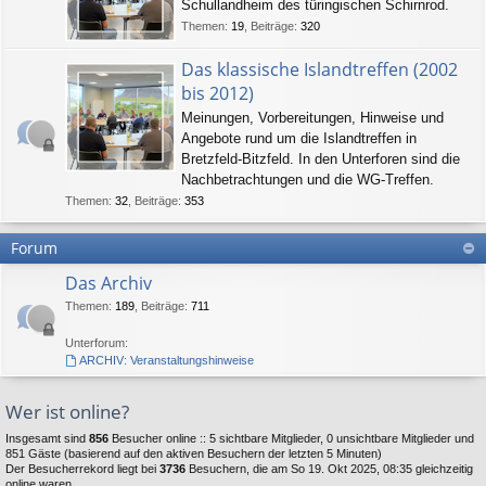
Schullandheim des türingischen Schirnrod.
Themen
:
19
,
Beiträge
:
320
Das klassische Islandtreffen (2002
bis 2012)
Meinungen, Vorbereitungen, Hinweise und
Angebote rund um die Islandtreffen in
Bretzfeld-Bitzfeld. In den Unterforen sind die
Nachbetrachtungen und die WG-Treffen.
Themen
:
32
,
Beiträge
:
353
Forum
Das Archiv
Themen
:
189
,
Beiträge
:
711
Unterforum:
ARCHIV: Veranstaltungshinweise
Wer ist online?
Insgesamt sind
856
Besucher online :: 5 sichtbare Mitglieder, 0 unsichtbare Mitglieder und
851 Gäste (basierend auf den aktiven Besuchern der letzten 5 Minuten)
Der Besucherrekord liegt bei
3736
Besuchern, die am So 19. Okt 2025, 08:35 gleichzeitig
online waren.