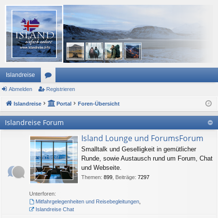
Islandreise
Abmelden
or
Registrieren
Islandreise
en
Portal
Foren-Übersicht
Islandreise Forum
Island Lounge und ForumsForum
Smalltalk und Geselligkeit in gemütlicher
Runde, sowie Austausch rund um Forum, Chat
und Webseite.
Themen
:
899
,
Beiträge
:
7297
Unterforen:
Mitfahrgelegenheiten und Reisebegleitungen
,
Islandreise Chat