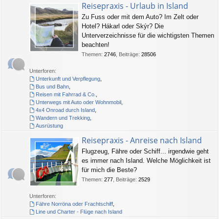
Reisepraxis - Urlaub in Island
Zu Fuss oder mit dem Auto? Im Zelt oder
Hotel? Hákarl oder Skýr? Die
Unterverzeichnisse für die wichtigsten Themen
beachten!
Themen
:
2746
,
Beiträge
:
28506
Unterforen:
Unterkunft und Verpflegung
,
Bus und Bahn
,
Reisen mit Fahrrad & Co.
,
Unterwegs mit Auto oder Wohnmobil
,
4x4 Onroad durch Island
,
Wandern und Trekking
,
Ausrüstung
Reisepraxis - Anreise nach Island
Flugzeug, Fähre oder Schiff... irgendwie geht
es immer nach Island. Welche Möglichkeit ist
für mich die Beste?
Themen
:
277
,
Beiträge
:
2529
Unterforen:
Fähre Norröna oder Frachtschiff
,
Line und Charter - Flüge nach Island