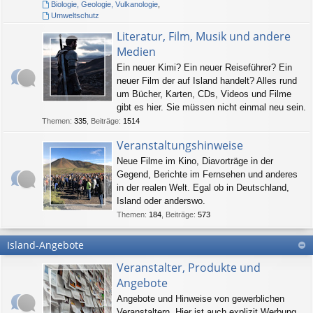
Biologie, Geologie, Vulkanologie
,
Umweltschutz
Literatur, Film, Musik und andere
Medien
Ein neuer Kimi? Ein neuer Reiseführer? Ein
neuer Film der auf Island handelt? Alles rund
um Bücher, Karten, CDs, Videos und Filme
gibt es hier. Sie müssen nicht einmal neu sein.
Themen
:
335
,
Beiträge
:
1514
Veranstaltungshinweise
Neue Filme im Kino, Diavorträge in der
Gegend, Berichte im Fernsehen und anderes
in der realen Welt. Egal ob in Deutschland,
Island oder anderswo.
Themen
:
184
,
Beiträge
:
573
Island-Angebote
Veranstalter, Produkte und
Angebote
Angebote und Hinweise von gewerblichen
Veranstaltern. Hier ist auch explizit Werbung