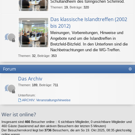
Schullandheim des türingischen Schirnrod.
Themen
:
19
,
Beiträge
:
320
Das klassische Islandtreffen (2002
bis 2012)
Meinungen, Vorbereitungen, Hinweise und
Angebote rund um die Islandtreffen in
Bretzfeld-Bitzfeld. In den Unterforen sind die
Nachbetrachtungen und die WG-Treffen.
Themen
:
32
,
Beiträge
:
353
Forum
Das Archiv
Themen
:
189
,
Beiträge
:
711
Unterforum:
ARCHIV: Veranstaltungshinweise
Wer ist online?
Insgesamt sind
466
Besucher online :: 6 sichtbare Mitglieder, 0 unsichtbare Mitglieder und
460 Gäste (basierend auf den aktiven Besuchern der letzten 5 Minuten)
Der Besucherrekord liegt bei
3736
Besuchern, die am So 19. Okt 2025, 08:35 gleichzeitig
online waren.