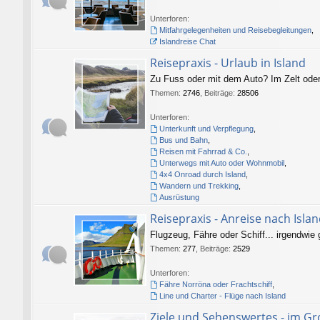
Unterforen:
Mitfahrgelegenheiten und Reisebegleitungen
,
Islandreise Chat
Reisepraxis - Urlaub in Island
Zu Fuss oder mit dem Auto? Im Zelt oder
Themen
:
2746
,
Beiträge
:
28506
Unterforen:
Unterkunft und Verpflegung
,
Bus und Bahn
,
Reisen mit Fahrrad & Co.
,
Unterwegs mit Auto oder Wohnmobil
,
4x4 Onroad durch Island
,
Wandern und Trekking
,
Ausrüstung
Reisepraxis - Anreise nach Isla
Flugzeug, Fähre oder Schiff... irgendwie
Themen
:
277
,
Beiträge
:
2529
Unterforen:
Fähre Norröna oder Frachtschiff
,
Line und Charter - Flüge nach Island
Ziele und Sehenswertes - im G