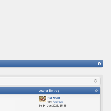
FA
Q
Letzter Beitrag
Re: Hrafn
von
Andreas
So 14. Jun 2026, 15:38