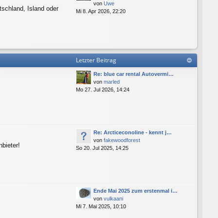
von
Uwe
tschland, Island oder
Mi 8. Apr 2026, 22:20
Letzter Beitrag
Re: blue car rental Autovermi…
von
marled
Mo 27. Jul 2026, 14:24
Re: Arcticeconoline - kennt j…
von
fakewoodforest
bieter!
So 20. Jul 2025, 14:25
Ende Mai 2025 zum erstenmal i…
von
vulkaani
Mi 7. Mai 2025, 10:10