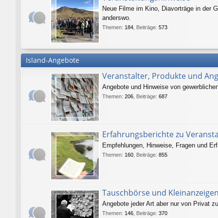
Neue Filme im Kino, Diavorträge in der G
anderswo.
Themen
:
184
,
Beiträge
:
573
Island-Angebote
Veranstalter, Produkte und An
Angebote und Hinweise von gewerblichen V
Themen
:
206
,
Beiträge
:
687
Erfahrungsberichte zu Veranst
Empfehlungen, Hinweise, Fragen und Erf
Themen
:
160
,
Beiträge
:
855
Tauschbörse und Kleinanzeige
Angebote jeder Art aber nur von Privat zu
Themen
:
146
,
Beiträge
:
370