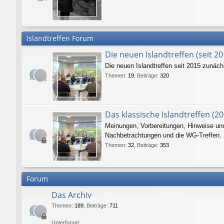
Islandtreffen Forum
Die neuen Islandtreffen (seit 20
Die neuen Islandtreffen seit 2015 zunäc
Themen
:
19
,
Beiträge
:
320
Das klassische Islandtreffen (20
Meinungen, Vorbereitungen, Hinweise und 
Nachbetrachtungen und die WG-Treffen.
Themen
:
32
,
Beiträge
:
353
Forum
Das Archiv
Themen
:
189
,
Beiträge
:
711
Unterforum: