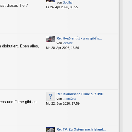
von
Soulfari
sst dieses Tier?
Fr 24. Apr 2026, 08:55
Re: Hvað er títt - was gibt´s…
von
icebike
 diskutiert. Eben alles,
Mo 20. Apr 2026, 13:56
Re: Isländische Filme auf DVD
von
LeonXtra
eos und Filme gibt es
Mo 22. Jun 2026, 17:59
Re: TV: Zu Ostern nach Island…