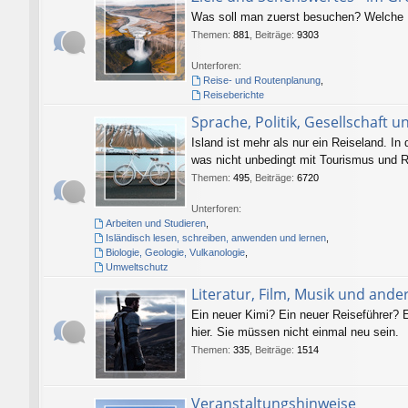
Was soll man zuerst besuchen? Welche P
Themen
:
881
,
Beiträge
:
9303
Unterforen:
Reise- und Routenplanung
,
Reiseberichte
Sprache, Politik, Gesellschaft u
Island ist mehr als nur ein Reiseland. In
was nicht unbedingt mit Tourismus und R
Themen
:
495
,
Beiträge
:
6720
Unterforen:
Arbeiten und Studieren
,
Isländisch lesen, schreiben, anwenden und lernen
,
Biologie, Geologie, Vulkanologie
,
Umweltschutz
Literatur, Film, Musik und and
Ein neuer Kimi? Ein neuer Reiseführer? E
hier. Sie müssen nicht einmal neu sein.
Themen
:
335
,
Beiträge
:
1514
Veranstaltungshinweise