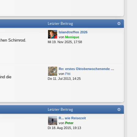
Letzter Beitrag
Islandtreffen 2026
von
Monique
chen Schirnrod.
Mi 19. Nov 2025, 17:58
Re: erstes Oktoberwochenende …
von
Pitti
ind die
Do 11. Jul 2013, 14:25
Letzter Beitrag
R... wie Reisezeit
von
Peter
Di 18. Aug 2015, 19:13