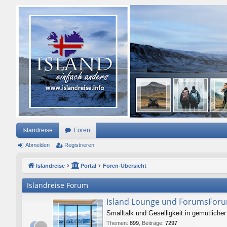
Islandreise
Foren
Abmelden
Registrieren
Islandreise
Portal
Foren-Übersicht
Islandreise Forum
Island Lounge und ForumsFor
Smalltalk und Geselligkeit in gemütlich
Themen
:
899
,
Beiträge
:
7297