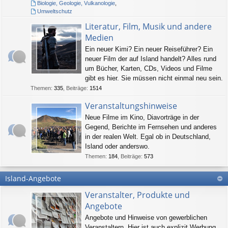
Biologie, Geologie, Vulkanologie
,
Umweltschutz
Literatur, Film, Musik und andere
Medien
Ein neuer Kimi? Ein neuer Reiseführer? Ein
neuer Film der auf Island handelt? Alles rund
um Bücher, Karten, CDs, Videos und Filme
gibt es hier. Sie müssen nicht einmal neu sein.
Themen
:
335
,
Beiträge
:
1514
Veranstaltungshinweise
Neue Filme im Kino, Diavorträge in der
Gegend, Berichte im Fernsehen und anderes
in der realen Welt. Egal ob in Deutschland,
Island oder anderswo.
Themen
:
184
,
Beiträge
:
573
Island-Angebote
Veranstalter, Produkte und
Angebote
Angebote und Hinweise von gewerblichen
Veranstaltern. Hier ist auch explizit Werbung