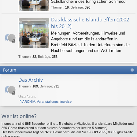
Schullandheim des türingischen Schirnrod.
Themen
:
19
,
Beiträge
:
320
Das klassische Islandtreffen (2002
bis 2012)
Meinungen, Vorbereitungen, Hinweise und
Angebote rund um die Islandtreffen in
Bretzfeld-Bitzfeld. In den Unterforen sind die
Nachbetrachtungen und die WG-Treffen.
Themen
:
32
,
Beiträge
:
353
Forum
Das Archiv
Themen
:
189
,
Beiträge
:
711
Unterforum:
ARCHIV: Veranstaltungshinweise
Wer ist online?
Insgesamt sind
865
Besucher online :: 5 sichtbare Mitglieder, 0 unsichtbare Mitglieder und
860 Gäste (basierend auf den aktiven Besuchern der letzten 5 Minuten)
Der Besucherrekord liegt bei
3736
Besuchern, die am So 19. Okt 2025, 08:35 gleichzeitig
online waren.