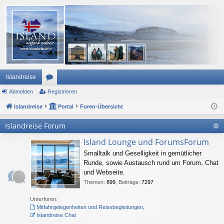
Islandreise
Abmelden
or
Registrieren
Islandreise
en
Portal
Foren-Übersicht
Islandreise Forum
Island Lounge und ForumsForum
Smalltalk und Geselligkeit in gemütlicher
Runde, sowie Austausch rund um Forum, Chat
und Webseite.
Themen
:
899
,
Beiträge
:
7297
Unterforen:
Mitfahrgelegenheiten und Reisebegleitungen
,
Islandreise Chat