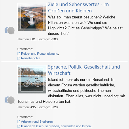
Ziele und Sehenswertes - im
Großen und Kleinen
Was soll man zuerst besuchen? Welche
Pflanzen wachsen wo? Wo sind die
Highlights? Gibt es Geheimtipps? Wie heisst
dieses Tier?
Themen
:
881
,
Beiträge
:
9303
Unterforen:
Reise- und Routenplanung
,
Reiseberichte
Sprache, Politik, Gesellschaft und
Wirtschaft
Island ist mehr als nur ein Reiseland. In
diesem Forum werden gesellschaftliche,
wirtschaftliche und politische Themen
diskutiert. Eben alles, was nicht unbedingt mit
Tourismus und Reise zu tun hat.
Themen
:
495
,
Beiträge
:
6720
Unterforen:
Arbeiten und Studieren
,
Isländisch lesen, schreiben, anwenden und lernen
,