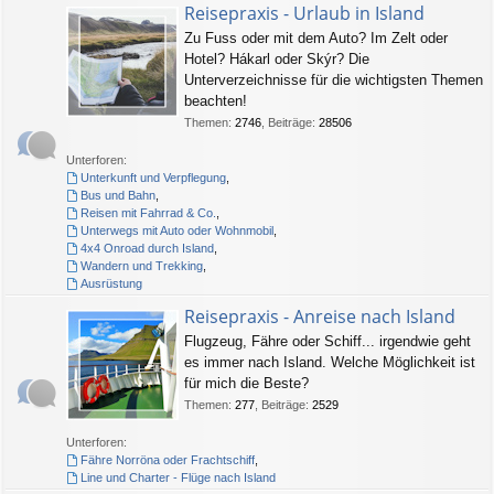
Reisepraxis - Urlaub in Island
Zu Fuss oder mit dem Auto? Im Zelt oder
Hotel? Hákarl oder Skýr? Die
Unterverzeichnisse für die wichtigsten Themen
beachten!
Themen
:
2746
,
Beiträge
:
28506
Unterforen:
Unterkunft und Verpflegung
,
Bus und Bahn
,
Reisen mit Fahrrad & Co.
,
Unterwegs mit Auto oder Wohnmobil
,
4x4 Onroad durch Island
,
Wandern und Trekking
,
Ausrüstung
Reisepraxis - Anreise nach Island
Flugzeug, Fähre oder Schiff... irgendwie geht
es immer nach Island. Welche Möglichkeit ist
für mich die Beste?
Themen
:
277
,
Beiträge
:
2529
Unterforen:
Fähre Norröna oder Frachtschiff
,
Line und Charter - Flüge nach Island