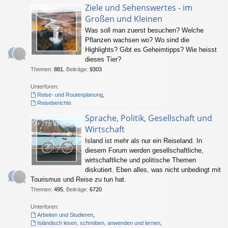
Ziele und Sehenswertes - im
Großen und Kleinen
Was soll man zuerst besuchen? Welche
Pflanzen wachsen wo? Wo sind die
Highlights? Gibt es Geheimtipps? Wie heisst
dieses Tier?
Themen
:
881
,
Beiträge
:
9303
Unterforen:
Reise- und Routenplanung
,
Reiseberichte
Sprache, Politik, Gesellschaft und
Wirtschaft
Island ist mehr als nur ein Reiseland. In
diesem Forum werden gesellschaftliche,
wirtschaftliche und politische Themen
diskutiert. Eben alles, was nicht unbedingt mit
Tourismus und Reise zu tun hat.
Themen
:
495
,
Beiträge
:
6720
Unterforen:
Arbeiten und Studieren
,
Isländisch lesen, schreiben, anwenden und lernen
,