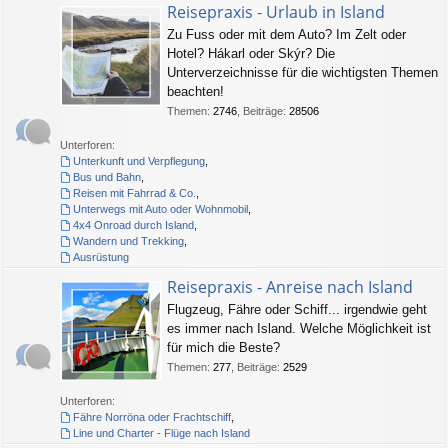
Reisepraxis - Urlaub in Island
Zu Fuss oder mit dem Auto? Im Zelt oder
Hotel? Hákarl oder Skýr? Die
Unterverzeichnisse für die wichtigsten Themen
beachten!
Themen
:
2746
,
Beiträge
:
28506
Unterforen:
Unterkunft und Verpflegung
,
Bus und Bahn
,
Reisen mit Fahrrad & Co.
,
Unterwegs mit Auto oder Wohnmobil
,
4x4 Onroad durch Island
,
Wandern und Trekking
,
Ausrüstung
Reisepraxis - Anreise nach Island
Flugzeug, Fähre oder Schiff... irgendwie geht
es immer nach Island. Welche Möglichkeit ist
für mich die Beste?
Themen
:
277
,
Beiträge
:
2529
Unterforen:
Fähre Norröna oder Frachtschiff
,
Line und Charter - Flüge nach Island