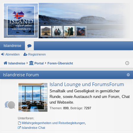
Islandreise
Abmelden
or
Registrieren
Islandreise
en
Portal
Foren-Übersicht
Islandreise Forum
Island Lounge und ForumsForum
Smalltalk und Geselligkeit in gemütlicher
Runde, sowie Austausch rund um Forum, Chat
und Webseite.
Themen
:
899
,
Beiträge
:
7297
Unterforen:
Mitfahrgelegenheiten und Reisebegleitungen
,
Islandreise Chat