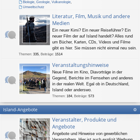
Biologie, Geologie, Vulkanologie
,
Umweltschutz
Literatur, Film, Musik und andere
Medien
Ein neuer Kimi? Ein neuer Reiseführer? Ein
neuer Film der auf Island handelt? Alles rund
um Bücher, Karten, CDs, Videos und Filme
gibt es hier. Sie müssen nicht einmal neu sein.
Themen
:
335
,
Beiträge
:
1514
Veranstaltungshinweise
Neue Filme im Kino, Diavorträge in der
Gegend, Berichte im Fernsehen und anderes
in der realen Welt. Egal ob in Deutschland,
Island oder anderswo.
Themen
:
184
,
Beiträge
:
573
Island-Angebote
Veranstalter, Produkte und
Angebote
Angebote und Hinweise von gewerblichen
Veranstaltern. Hier ist auch explizit Werbung