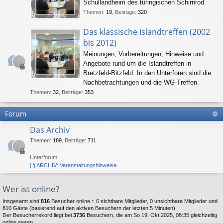
Schullandheim des türingischen Schirnrod.
Themen
:
19
,
Beiträge
:
320
Das klassische Islandtreffen (2002
bis 2012)
Meinungen, Vorbereitungen, Hinweise und
Angebote rund um die Islandtreffen in
Bretzfeld-Bitzfeld. In den Unterforen sind die
Nachbetrachtungen und die WG-Treffen.
Themen
:
32
,
Beiträge
:
353
Forum
Das Archiv
Themen
:
189
,
Beiträge
:
711
Unterforum:
ARCHIV: Veranstaltungshinweise
Wer ist online?
Insgesamt sind
816
Besucher online :: 6 sichtbare Mitglieder, 0 unsichtbare Mitglieder und
810 Gäste (basierend auf den aktiven Besuchern der letzten 5 Minuten)
Der Besucherrekord liegt bei
3736
Besuchern, die am So 19. Okt 2025, 08:35 gleichzeitig
online waren.